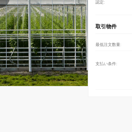
認定:
取引物件
最低注文数量:
支払い条件: