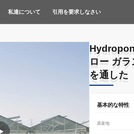
私達について
引用を要求しなさい
Hydro
Hydro
ロー ガ
ロー ガ
を通した
を通した
基本的な特性
原産地: