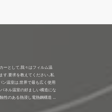
ーカーとして,我々はフィルム温
ます.要求を教えてください.,私
パン温室は,世界で最も広く使用
Cパネル温室の好ましい構造にな