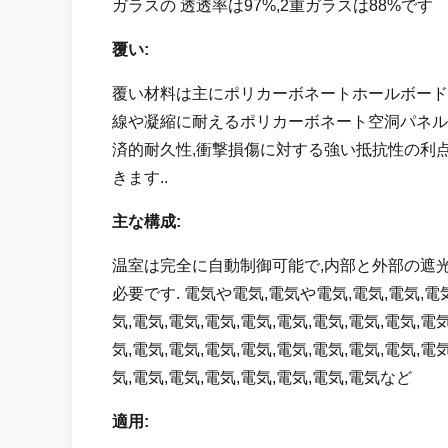
ガラスの 透透率は97%,2重ガラスは88%です
覆い:
覆い材料は主にポリカーボネートホールボード 
線や凝縮に耐えるポリカーボネート空洞パネル 
済的耐久性,衝撃損傷に対する強い抵抗性の利
きます..
主な構成:
温室は完全に自動制御可能で,内部と外部の遮
必要です. 電気や電気,電気や電気,電気,電気,電気,
気,電気,電気,電気,電気,電気,電気,電気,電気,電気
気,電気,電気,電気,電気,電気,電気,電気,電気,電気
気,電気,電気,電気,電気,電気,電気,電気など
適用: