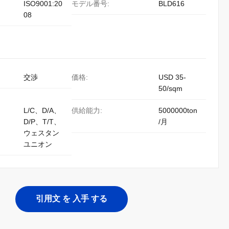
ISO9001:20
モデル番号:
BLD616
08
交渉
価格:
USD 35-
50/sqm
L/C、D/A、
供給能力:
5000000ton
D/P、T/T、
/月
ウェスタン
ユニオン
引用文 を 入手 する