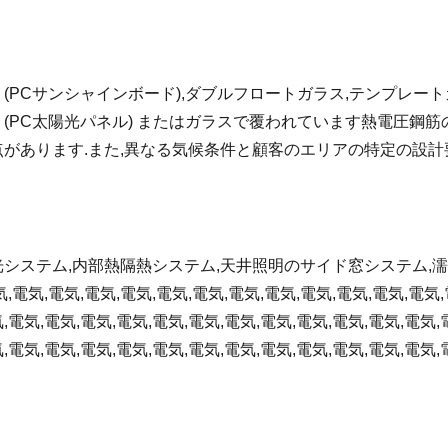
(PCサンシャインボード),ダブルフロートガラス,テンプレート
(PC太陽光パネル) またはガラスで覆われています熱電圧鋼筋の
点があります.また,異なる気候条件と顧客のエリアの特定の設計
光システム,内部熱隔熱システム,天井照明のサイド窓システム,
電気,電気,電気,電気,電気,電気,電気,電気,電気,電気,電気,電気,
,電気,電気,電気,電気,電気,電気,電気,電気,電気,電気,電気,電気,
,電気,電気,電気,電気,電気,電気,電気,電気,電気,電気,電気,電気,