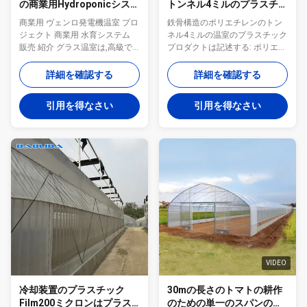
の商業用Hydroponicシステ
トンネル4ミルのプラスチッ
ムが付いているプラスチッ
クシートの温室
商業用 ヴェンロ発電機温室 プロ
鉄骨構造のポリエチレンのトン
ク シートの温室
ジェクト 商業用 水育システム
ネル4ミルの温室のプラスチック
販売 紹介 グラス温室は,高級で
プロダクトは記述する: ポリエチ
エレガントで恒久的なものです.
レンはトマトおよびサラダのい
それらは通常,商業,研究,豪華な
ろいろトマトそしてサラダのた
詳細を確認する
詳細を確認する
オーダーメイドエコパーク設計
めに適している。土地利用の数
のために使用されます.透明なガ
は余りに高い。私の確立の後
引用を得なさい
引用を得なさい
ラスは,あなたが自分の栽培され
で、中央政府は高性能と管理す
た楽園に囲まれているように感
ることができる。給水系統、冷
じるでしょう.温室にPCシートや
却、陰影および熱するが効果的
プラスチックフィルムよりもガ
に温室効果ガスの内部環境を制
ラスを選ぶ理由はこれだけです
御し、悪い成長に適した環境を
フレーム 温室のフレームは,ホッ
提供できる間。 温室フレームワ
トダイプで電熱された鋼管の材
ーク: 私達の非常に明確な温室効
料で作られ,螺栓,ボルト,または
果ガスはガルバニック熱い波が
適切なコネクタで接続されてい
付いている鉄骨構造である;ある
ます.屋根は斜面屋根 (長方形管
特定の高圧構造;アセンブリ様式
で支えられている) または弧形屋
は直接源および完全な腐食では
根 (円形管で支えられている) に
ない;それは鉄骨構造の設計に従
なることができます...
ってカスタマイズすることがで
VIDEO
きる;良質の鋼鉄、抵抗...
冷却装置のプラスチック
30mの長さのトマトの耕作
Film200ミクロンはプラス
のための単一のスパンのプ