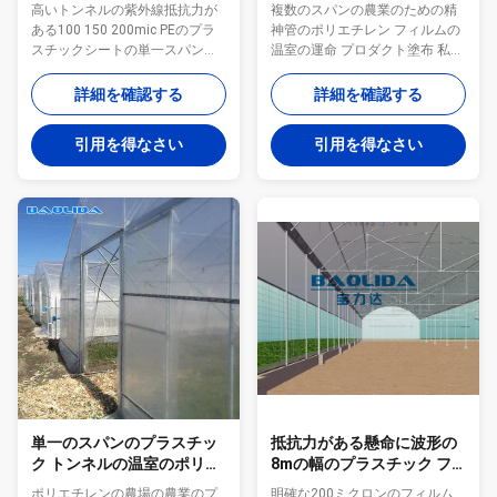
PEのプラスチックシートの
の温室の運命
高いトンネルの紫外線抵抗力が
複数のスパンの農業のための精
単一スパンの温室
ある100 150 200mic PEのプラ
神管のポリエチレン フィルムの
スチックシートの単一スパンの
温室の運命 プロダクト塗布 私達
温室 こんにちは友人は、これ
は良質プロダクト、ワンストッ
Vicky、歓迎された眺め私のプロ
プ温室の解決および最もよいサ
詳細を確認する
詳細を確認する
ダクトである。温室を造りたい
ービスを提供する。訪問私達の
と思ったら私に連絡するために
会社暖い歓迎、私達に協力しな
引用を得なさい
引用を得なさい
歓迎しなさいちょうど言う私に
さい。 PCの温室の塗布:野菜:お
あなたが必要とするシステムお
よびもっとトマト、レタス、ブ
よびあなたの温室の幅そして長
ロッコリー、ポテト、オリーブ
さを必要としなさい、私が引用
色。フルーツ:いちご、マンゴ、
語句をできるだけ早く与える。
バナナ、ブドウ、passionfruit、
トンネルのプラスチック温室プ
レモンおよびもっと。栽培漁業
ロダクトは記述する: トンネルの
家畜 変数 技術的な変数 温室材
プラスチック温室は低価格の単
料 主要な構造はhot-galvanized
純構造の温室である。それはあ
管付属品、よい耐食性である。
る 効果的に自然災害を防ぎ、単
構成 中および外の影で覆うシス
位面積ごとの収穫そして収入を
テム、ベンチ、上および横窓、
高めることができる野菜のよう
冷却のパッド、草案ファン。 有
な市場用作物を植えるために適
用な生命 主体...
した。それ...
単一のスパンのプラスチッ
抵抗力がある懸命に波形の
ク トンネルの温室のポリエ
8mの幅のプラスチック フ
チレンの農場の農業サポー
ィルムの温室の風
ポリエチレンの農場の農業のプ
明確な200ミクロンのフィルム