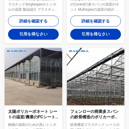
ト
ラスチックSinglespanのトンネ
のCoverdの多スパンの温室のキ
ルの温室 製品紹介 プラスチック
ット Multispanの温室の紹介: 植
フィルムのトンネルは野菜およ
物成長のために不適当である植
び他の経済的な穀物を植え、効
物では、それは成長する期間お
詳細を確認する
詳細を確認する
果的に自然災害を防ぎ、そして
よび増加の収穫を作り出すこと
単位面積ごとの生産そして収入
ができる。それは植物の耕作ま
引用を得なさい
引用を得なさい
を改善するために適している。
たは低温の季節の温度を愛する
それは熱いすくいから電流を通
野菜、花および木の実生植物の
したコーティング材料のための
耕作で主に使用される。異なっ
単層の管に成っている。フレー
た屋根材料、照明材料、熱する
ムの構造は簡単、取付け安く易
形態および条件によって異なっ
い。気候条件によってよい換気
たタイプにポリカーボネート
および冷却装置を提供すること
箱、箱のような分けることがで
を、通常手動巻く装置が装備す
きる多くのタイプの箱がある、;
る。それは1つ以上のモジュール
簡単な箱、複数の期間箱;単一屋
で構成され、容易な移動および
根を付けられた箱;熱された箱、
取付けのために具体的な足底を
non-heated箱、等。小箱の構造
要求しない一連の電気版の円柱
は熱的に密封され、絶縁される
管のアーチがある。その形は屋
また換気および冷却のために適
内空気を収容し、雨およ...
しな...
太陽ポリカーボネート シー
フェンローの商業多スパン
トの温室/農業のPCシート
の鉄骨構造のポリカーボネ
の温室
ート シートの温室
植物の成長のための高いトンネ
鉄骨構造プラスチック シートの