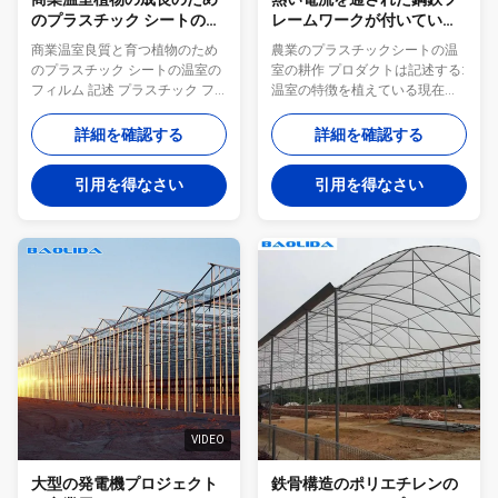
のプラスチック シートの温
レームワークが付いている
室のフィルム
農業のプラスチックシート
商業温室良質と育つ植物のため
農業のプラスチックシートの温
の温室
のプラスチック シートの温室の
室の耕作 プロダクトは記述する:
フィルム 記述 プラスチック フ
温室の特徴を植えている現在の
ィルムのトンネルの温室は簡単
穀物のために私達の温室のほと
であり、耕作または育成ののた
んどは強い雪の抵抗、低い建設
詳細を確認する
詳細を確認する
めの実用的な装置組み立てるこ
費、よい経済的な利点となさ
とは容易使用すること便利であ
れ、ファン、水カーテンとそし
引用を得なさい
引用を得なさい
る。トンネルの温室は野菜、フ
て適した、さまざまな穀物を植
ルーツおよび花の耕作で広く利
えるために高い機械化取付け
用されている。トンネルの温室
る、ことができ 主に構造 熱いす
は出力を上げ、自然災害に抵抗
くいは鋼管に電流を通した 熱い
する適した照明、湿気および温
電流を通された鋼鉄フレームワ
度の状態を提供できる。それは
ーク、塗られる亜鉛 温室はタイ
準備先または後方に持って来る
プを溶接しないすべての接続さ
ことができ、準備および要求の
れた部品、接続される。 下記の
否定を送る。 細部 本体 熱い電
ものを含まれている付属品:サー
流を通された鋼管 表紙材料 PEの
クリップ、圧搾のフィルム ライ
フィルム 表紙材料の寿命 3-5年
ンに細長い穴をつけなさい、
コラムの形 長方形の円形 スパン
Duckbillクリップ、スロット接続
8m/9m/10m/12m コラム間の...
の部分、圧搾のフィルム トリッ
VIDEO
プ、巻き上げ...
大型の発電機プロジェクト
鉄骨構造のポリエチレンの