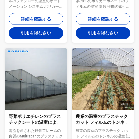
ルのフェンローの温室のオート
家のPCのポリカーボネートのフ
メーション システム ポリカーボ
ィルムの温室 変数 性能の索引
ネートの温室シート PCシート
構造材料 熱いすくいは鋼鉄に電
Polycarbonateシートの温室は高
流を通した スパンの間隔 8m、
詳細を確認する
詳細を確認する
い透明物、ライト級選手、anti-
9m、9.6m、12m 風負荷
aging熱絶縁材anti-noise、耐衝
0.35kn/m2 雪の負荷 0.45kn/m2
引用を得なさい
引用を得なさい
撃性抑制炎の特徴のコーティン
雨落下 120mm/h 保証 10years
グに紫外線を-等適用した。そし
製品の説明 一種の経済的な温室
てそれはまだhot-galvanized使
であるプラスチック フィルムの
用する 鉄骨構造。 いいえ 項目
温室。それは優美なカーブの形
記述 含んでいることまたはない
態および安価のユーザーによっ
1 製品名 植物の成長のための高
て歓迎される。それに美しい出
いトンネルのフェンローの温室
現、流暢な視覚、適度な構造が
のオートメーション システム ポ
あり、良い業績はのための温度
リカーボネートの温室シート 2
を保つ。それは比較的低い製造
鉄骨構造 Hot-galvanized鋼管 は
原価のために経済的な温室であ
い 3 カバー ポリカー...
る。それは世界のほとんどの区
域で適用することができる。
二...
VIDEO
野菜ポリエチレンのプラス
農業の温室のプラスチック
チックシートの温室によっ
カット フィルムのトンネル
て電流を通される鉄骨フレ
の単一のスパンの安い温室
電流を通された鉄骨フレームの
農業の温室のプラスチック カッ
ーム
良質のMultispanのプラスチック
ト フィルムのトンネルの温室 記