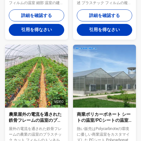
フィルムの温室 細部 温室の建物
述 プラスチック フィルムの複数
接続するために接続される
のトンネルの温室は簡単であ
multispan/溝/溝の関係/溝鉄骨
り、耕作または育成ののための
詳細を確認する
詳細を確認する
構造 表紙材料 ポリカーボネート
実用的な装置組み立てることは
シート/ポリカーボネートのパネ
容易使用すること便利である。
引用を得なさい
引用を得なさい
ル/ポリカーボネート板/日光板/
トンネルの温室は野菜、フルー
日光シート/日光のパネル スパン
ツおよび花の耕作で広く利用さ
の設計 9.6M/10.8M/12M/16M
れている。トンネルの温室は出
コラムの間隔 4m;8m;利用できる
力を上げ、自然災害に抵抗する
12m 温室の換気 屋根の窓
適した照明、湿気および温度の
ventilation+sideの窓
状態を提供できる。それは準備
ventilation+wetカーテンおよび
先または後方に持って来ること
ファン 温室の陰影 内部の利用で
ができ、準備および要求の否定
きる陰影および外の陰影 温室の
を送る。 細部 本体 熱い電流を
暖房 ヒート パイプが付いている
通された鋼管 表紙材料 POのフ
ガス ボイラーか熱湯ボ...
ィルム 表紙材料の寿命 3-5年 コ
ラムの形 長方形 スパン
8m/9m/10m/12m コラム間の幅
VIDEO
4...
農業屋外の電流を通された
商業ポリカーボネート シー
鉄骨フレームの温室のプラ
トの温室/PCシートの温室
スチック カット フィルムの
によってカスタマイズされ
屋外の電流を通された鉄骨フレ
熱い販売はPolycarbnoteの環境
トンネル
る材料
ームの農業の温室のプラスチッ
に優しい商業温室をカスタマイ
ク カット フィルムのトンネルの
ズした PCシート Polycarbonate