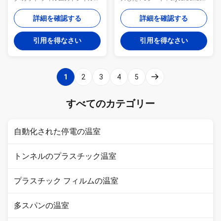
温室 トンネルのプラスチック温
シートの温室は高い透明物、ラ
室プロダクトは記述する: トンネ
イト級選手、熱絶縁材anti-
詳細を確認する
詳細を確認する
ルのプラスチック温室は低価格
noise、耐衝撃性炎- anti-aging抑
の単純構造の温室である。それ
制剤の特徴のコーティングに紫
引用を得なさい
引用を得なさい
はある 効果的に自然災害を防
外線を等適用した。そしてそれ
ぎ、単位面積ごとの収穫そして
はまだ使用する 熱い電流を通さ
収入を高めることができる野菜
れた鉄骨構造。 カバー PCシー
のような市場用作物を植えるた
ト 厚さ 6mm/8mm/10mm フレ
1
2
3
4
5
めに適した。それに簡単なアセ
ームワーク 熱いすくいは鋼鉄に
ンブリの利点が、低い投資およ
電流を通した 幅 8/9mは、カス
び高出力ある。 それは表紙材料
タマイズした 長さ 30-100mは、
すべてのカテゴリー
として単一のフィルムが付いて
カスタマイズした 側面の高さ
いるhot-dip電流を通された管か
2m-4m 上の高さ 3.8-5.8m フレ
ら成っている。フレームの構造
ームワーク:熱いすくいの電流を
自動化された停電の温室
は簡単な、安価取付け易い。手
通された鉄骨構造...
動側面のrewinderは通常気候条
件によってよい換気および冷却
トンネルのプラスチック温室
装置に、提供...
プラスチック フィルムの温室
多スパンの温室