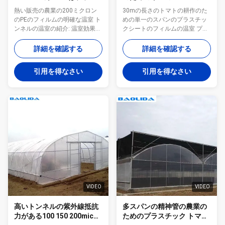
チックシートの温室の多ス
ラスチックシートのフィル
熱い販売の農業の200ミクロン
30mの長さのトマトの耕作のた
パンの温室を補強した
ムの温室
のPEのフィルムの明確な温室 ト
めの単一のスパンのプラスチッ
ンネルの温室の紹介: 温室効果ガ
クシートのフィルムの温室 プロ
スは電気管および地球で縦のコ
ダクトは記述する: トンネルのプ
ラム、従って機械的な仕事の増
ラスチック温室は低価格の単純
詳細を確認する
詳細を確認する
加の照明効果とだけ造られない
構造の温室である。それはある
し、こうして温室効果ガスを使
効果的に自然災害を防ぎ、単位
引用を得なさい
引用を得なさい
用する機能を高める。 トンネル
面積ごとの収穫そして収入を高
の温室の構造: これらの温室効果
めることができる野菜のような
ガスのための設計データは地面
市場用作物を植えるために適し
または簡単で具体的な基盤に一
た。それに簡単なアセンブリの
般に置かれる、一般に電解物で
利点が、低い投資および高出力
覆われる円の管である生産速度
ある。 それは表紙材料として単
より低く。川の両側に2種類の空
一のフィルムが付いているhot-
気調節の穴があり、汚染および
dip電流を通された管から成って
損傷がウイルスの昆虫を運ぶこ
いる。フレームの構造は簡単
とを防ぐ部屋に虫がある。正面
な、安価取付け易い。手動側面
玄関に閉鎖したゲートがある。
のrewinderは通常気候条件によ
製品の機能: 1. カスタマイズされ
ってよい換気および冷却装置
る特別温室のために設計されて
に、提供される。 それは具体的
VIDEO
VIDEO
いて 2. ...
な基礎を要求し...
高いトンネルの紫外線抵抗
多スパンの精神管の農業の
力がある100 150 200mic
ためのプラスチック トマト