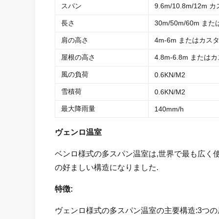
スパン
9.6m/10.8m/12m
長さ
30m/50m/60m 
肩の高さ
4m-6m またはカス
屋根の高さ
4.8m-6.8m また
風の負荷
0.6KN/M2
雪積荷
0.6KN/M2
最大降雨量
140mm/h
ヴェンロ温室
ベンロ様式の多スパン温室は,世界で最も広く使
の好ましい構造になりました.
特徴:
ヴェンロ様式の多スパン温室の主要構造:3つの