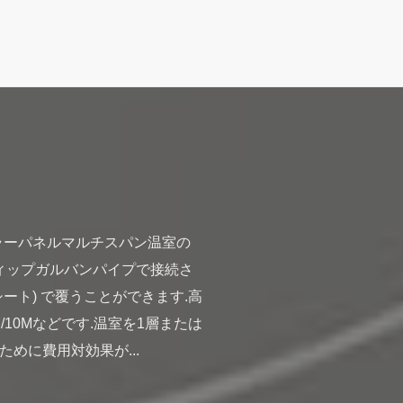
ーラーパネルマルチスパン温室の
ディップガルバンパイプで接続さ
ート) で覆うことができます.高
/10Mなどです.温室を1層または