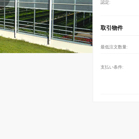
認定:
取引物件
最低注文数量:
支払い条件: