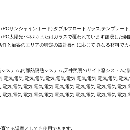
(PCサンシャインボード),ダブルフロートガラス,テンプレート
(PC太陽光パネル) またはガラスで覆われています熱浸した鋼筋
条件と顧客のエリアの特定の設計要件に応じて,異なる材料でカバ
光システム,内部熱隔熱システム,天井照明のサイド窓システム,
電気,電気,電気,電気,電気,電気,電気,電気,電気,電気,電気,電気,
,電気,電気,電気,電気,電気,電気,電気,電気,電気,電気,電気,電気,
,電気,電気,電気,電気,電気,電気,電気,電気,電気,電気,電気,電気,
を育てる温室としても使用できます.