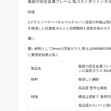
最新の安定金属フレーム 低コストポリトンネル 
特徴
1グラスソーラーパネルマルチスパン温室の外観は現代
す熱浸した抗腐食ボルトと自閉螺栓3 温室全体がガラ
覆い:
覆い材料として8mmの浮遊ガラス;厚さは6M/8M/
に費用対効果が高く
最新の安定金属フレー
製品名
ンロ温室ガラス 60x9
材料
熱浸した鋼鉄
高品質 堅牢な構造
特徴
構造は柔軟で 適用可
高品質のカバーと熱