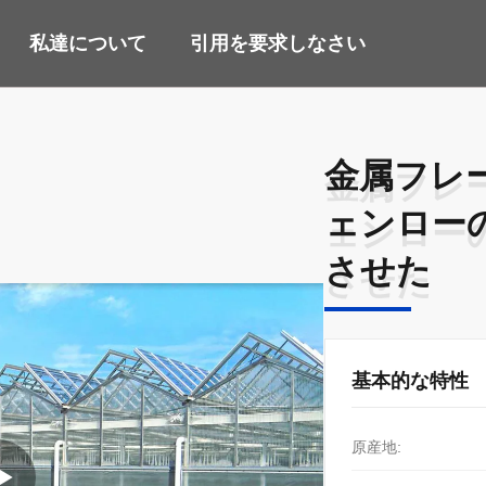
私達について
引用を要求しなさい
金属フレー
金属フレー
ェンローの
ェンローの
させた
させた
基本的な特性
原産地: