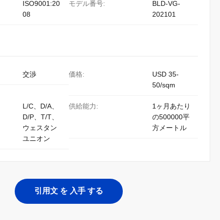
ISO9001:20
モデル番号:
BLD-VG-
08
202101
交渉
価格:
USD 35-
50/sqm
L/C、D/A、
供給能力:
1ヶ月あたり
D/P、T/T、
の500000平
ウェスタン
方メートル
ユニオン
引用文 を 入手 する