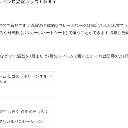
ベンロ温室ガラス 60x90m
的で新鮮です 2.温室の全体的なフレームワークは固定され,組み立て
スや日光板 (ポリカーボネートシート) で覆うことができます.高度な
10Mなどです.温室を1層または2層のフィルムで覆います.それは防塵お
ム 低コストポリトンネル ベ
0m
能性も高く 適用範囲も広く
浸しガルバニゼーション