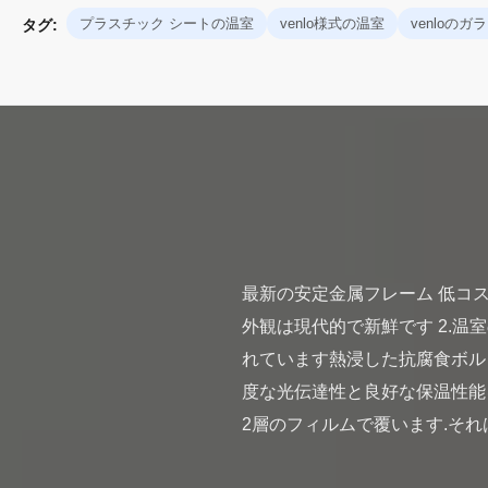
プラスチック シートの温室
venlo様式の温室
venloのガ
タグ:
最新の安定金属フレーム 低コス
外観は現代的で新鮮です 2.
れています熱浸した抗腐食ボルト
度な光伝達性と良好な保温性能を有