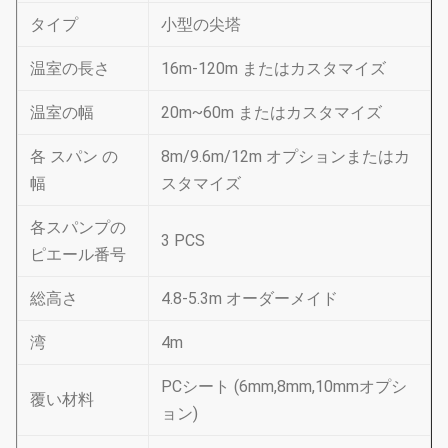
タイプ
小型の尖塔
温室の長さ
16m-120m またはカスタマイズ
温室の幅
20m~60m またはカスタマイズ
各 スパン の
8m/9.6m/12m オプションまたはカ
幅
スタマイズ
各スパンプの
3 PCS
ピエール番号
総高さ
4.8-5.3m オーダーメイド
湾
4m
PCシート (6mm,8mm,10mmオプシ
覆い材料
ョン)