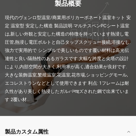
製品概要
現代のヴェンロ型温室/商業用ポリカーボネート温室キット 安
定 温室型 安定した構造 製品説明 マルチスペンPCシート温室
は,新しい外観と安定した構造の特徴を持っています熱浸し電
圧管,熱浸し電圧ボルトと自己タップスクリュー接続,溶接なし.
強力で実用的で シンプルで美しいものです覆い材料は高光伝
達性と良い隔熱性のあるガラスです.大幅な跨度と尖塔の設計
により,内部空間が大きく,利用率が高く,適合効果が良好です.
大きな装飾温室,繁殖温室,花温室,花市場,ショッピングモール,
エコレストランなどとして使用できます 利点: 1フレームは耐
久性があり美しく熱浸したガルバनाइズされた鋼で出来ていま
す 2覆い材...
製品カスタム属性