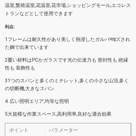
温室,繁殖温室,花温室,花市場,ショッピングモール,エコレス
トランなどとして使用できます
利点:
1フレームは耐久性があり美しく熱浸したガルバनाइズされ
た鋼で出来ています
2覆い材料はPCかガラスです
光の伝達力も 密封性も 絶縁
性も 装飾性も
31つのスパンと多くのミナレット,多くの小さな山頂,多く
の切断機,大きなスパン.
4. 広い照明エリア,均等な照明
5大規模な作業スペース,高利用率,良好な適合効果
ポイント
パラメーター