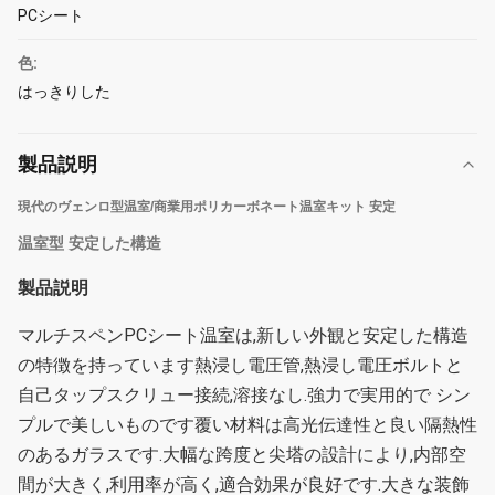
PCシート
色:
はっきりした
製品説明
現代のヴェンロ型温室/商業用ポリカーボネート温室キット 安定
温室型 安定した構造
製品説明
マルチスペンPCシート温室は,新しい外観と安定した構造
の特徴を持っています
熱浸し電圧管,熱浸し電圧ボルトと
自己タップスクリュー接続,溶接なし.
強力で実用的で シン
プルで美しいものです
覆い材料は高光伝達性と良い隔熱性
のあるガラスです.
大幅な跨度と尖塔の設計により,内部空
間が大きく,利用率が高く,適合効果が良好です.
大きな装飾