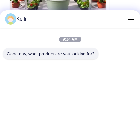
Keffi
30L 7層 商業用垂直水栽培システム 自動
30L 6段 
ポンプ 水栽培栽培塔 野菜生産
ー 垂直水耕
製品説明 植物栽培項目レタス栽培 垂直水栽培塔
製品の説明 
9:24 AM
選択可能な層7層水タンク30L材料ABS/プラスチ
ーオプションのレ
ック水ポンプの電圧220V 50HZ 10W植える穴28
ク30L/10
Good day, what product are you looking for?
穴色ホワイト注記上記の仕様に加えて,層数をカ
110-240V、
スタマイズすることもできます.詳細については,
48/64/80/
引用文 を 入手 する
ご連絡ください. 仕様 詳細 画像 応用シナリオ 梱
48穴水耕栽培
包&配送 会社プロフィール BAOLIDAは温室の製
ンシステム 
造業者です 私たちは,研究開発,生産,販売,設置を
送 他の温室
統合するエンジニアリングソリューションを供
きます。以下
給します.BAOLIDA温室は37100平方メートル以
より多くのマ
上の製造および倉庫スペースを有し,製品は40カ
社概要 BAO
家
プロダクト
ビデオ
私達について
工場旅行
品質管理
国以上と地域へ輸出されています高品質な製品
開発、生産、
引用を要求しなさい
と効率的なサービス...
リングソリュー
Tel: 0086-8613980853449-8613980853449-8
E-mail: manager@scbldgj.com