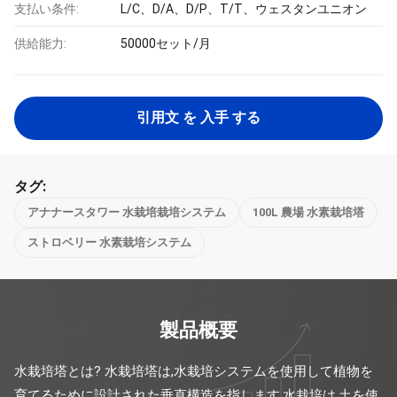
支払い条件:
L/C、D/A、D/P、T/T、ウェスタンユニオン
供給能力:
50000セット/月
引用文 を 入手 する
タグ:
アナナースタワー 水栽培栽培システム
100L 農場 水素栽培塔
ストロベリー 水素栽培システム
製品概要
水栽培塔とは? 水栽培塔は,水栽培システムを使用して植物を
育てるために設計された垂直構造を指します.水栽培は,土を使