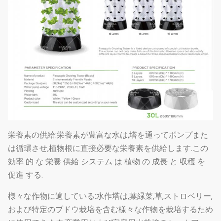
栄養素の供給:栄養素が豊富な水は,塔を通ってポンプまた
は循環させ,植物根に直接必要な栄養素を供給します.この
効率 的 な 栄養 供給 システム は 植物 の 成長 と 収穫 を
促進 する.
様々な作物に適している:水作塔は,葉緑菜,草,ストロベリー,
および特定のブドウ栽培を含む様々な作物を栽培するため