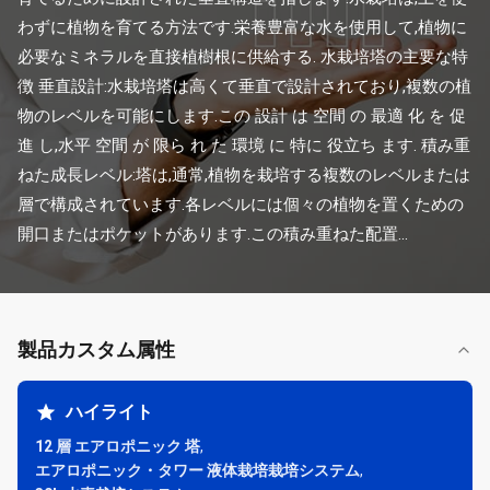
わずに植物を育てる方法です.栄養豊富な水を使用して,植物に
必要なミネラルを直接植樹根に供給する. 水栽培塔の主要な特
徴 垂直設計:水栽培塔は高くて垂直で設計されており,複数の植
物のレベルを可能にします.この 設計 は 空間 の 最適 化 を 促
進 し,水平 空間 が 限ら れ た 環境 に 特に 役立ち ます. 積み重
ねた成長レベル:塔は,通常,植物を栽培する複数のレベルまたは
層で構成されています.各レベルには個々の植物を置くための
開口またはポケットがあります.この積み重ねた配置...
製品カスタム属性
ハイライト
12 層 エアロポニック 塔
,
エアロポニック・タワー 液体栽培栽培システム
,