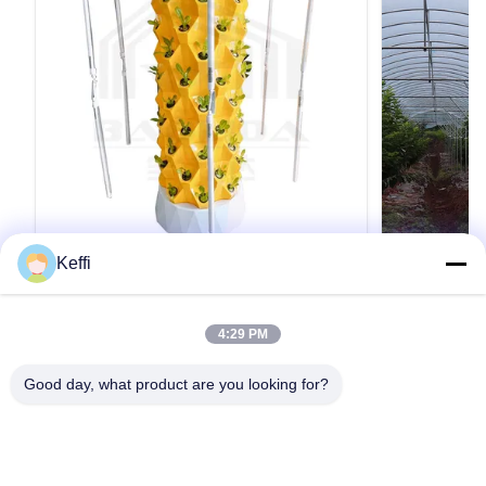
Keffi
12 Tier 30L 96 穴 栽培塔 水栽培 植物栽
Large Size
培 野菜栽培 垂直庭園システム
with PE Mat
Cultivation
製品説明 仕様 ポイントアナナス 栽培 塔選択可
Grape Growing 
4:29 PM
能な層6/8/10/12/14 層水タンク30L/100L材料プ
Greenhouse Gr
ラスチック水ポンプの電圧110-
Greenhouse Pr
Good day, what product are you looking for?
240V,2500L/H,15W植える穴48/64/80/96/112色
Specificatio
ホワイト/イエロー/グリーン注記30L 12層 96ホ
Small spire t
引用文 を 入手 する
ール水育塔のみの表示価格 詳細 画像 オプショ
16m-120m or 
ンシステム 応用シナリオ 梱包&配送 他の温室が
20m-60m or c
必要なら,我々は供給することができます.フォロ
6m/8m/9m...