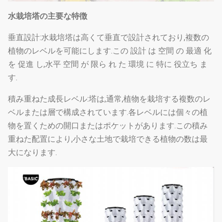
水栽培塔の主要な特徴
垂直設計:水栽培塔は高くて垂直で設計されており,複数の
植物のレベルを可能にします.この 設計 は 空間 の 最適 化
を 促進 し,水平 空間 が 限ら れ た 環境 に 特に 役立ち ま
す.
積み重ねた成長レベル:塔は,通常,植物を栽培する複数のレ
ベルまたは層で構成されています.各レベルには個々の植
物を置くための開口またはポケットがあります.この積み
重ねた配置により,小さな土地で栽培できる植物の数は最
大になります.