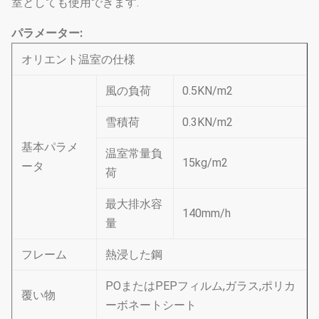
室としても使用できます.
パラメーター:
オリエント温室の仕様
風の負荷
0.5KN/m2
雪積荷
0.3KN/m2
基本パラメ
温室常量負
15kg/m2
ータ
荷
最大排水容
140mm/h
量
フレーム
熱浸した鋼
POまたはPEPフィルム,ガラス,ポリカ
覆い物
ーボネートシート