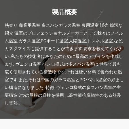
製品概要
熱売り 商業用温室 多スパンガラス温室 農用温室 販売 簡潔な
紹介 温室のプロフェッショナルメーカーとして,我々はフィル
ム温室,ガラス温室,PCボード温室,太陽温室,トンネル温室,など,
カスタマイズも提供することができます.要求を教えてくださ
い.,私たちの技術者はあなたのために最高のデザインを作成し
ます. ヴェンロ温室 ベンロ様式の多スパン温室は,世界で最も
広く使用されている構造物です.それは硬い材料で覆われた温
室です.また,それは中国のガラス温室とPCパネル温室の好まし
い構造になりました. 特徴: ヴェンロ様式の多スパン温室の主
要構造:3つの屋根の脊柱を採用し,高性能抗腐蝕性のある熱浸
し電熱...