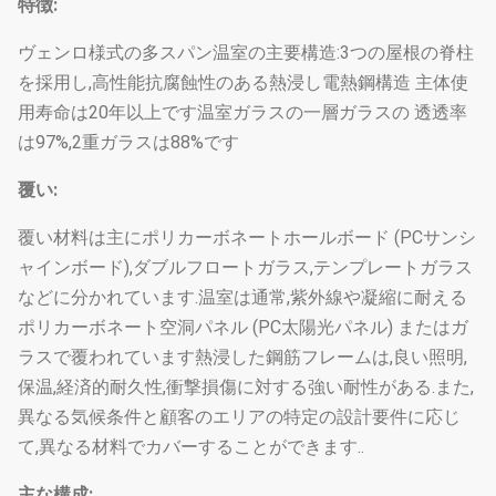
特徴:
ヴェンロ様式の多スパン温室の主要構造:3つの屋根の脊柱
を採用し,高性能抗腐蝕性のある熱浸し電熱鋼構造 主体使
用寿命は20年以上です温室ガラスの一層ガラスの 透透率
は97%,2重ガラスは88%です
覆い:
覆い材料は主にポリカーボネートホールボード (PCサンシ
ャインボード),ダブルフロートガラス,テンプレートガラス
などに分かれています.温室は通常,紫外線や凝縮に耐える
ポリカーボネート空洞パネル (PC太陽光パネル) またはガ
ラスで覆われています熱浸した鋼筋フレームは,良い照明,
保温,経済的耐久性,衝撃損傷に対する強い耐性がある.また,
異なる気候条件と顧客のエリアの特定の設計要件に応じ
て,異なる材料でカバーすることができます..
主な構成: