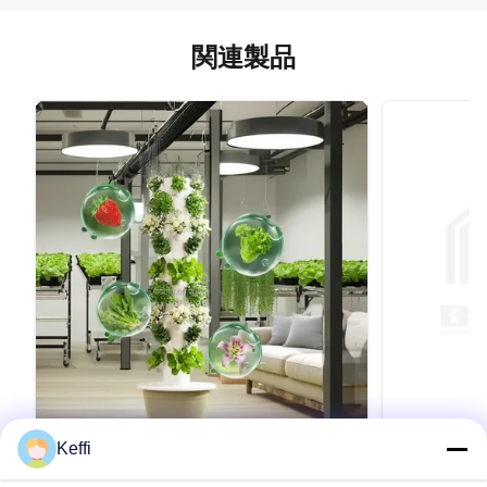
関連製品
Keffi
30L 11層 農業 栽培 水産 垂直 水産 塔 栽
10 層 30L
培 レタス
ーデン 水