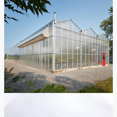
13
水耕栽培
任意
る必要性再使用する
ことができない。
Exteral&internalの
ギヤ棚は影で覆うシ
14
任意
陰影システム
ステムを運転する。