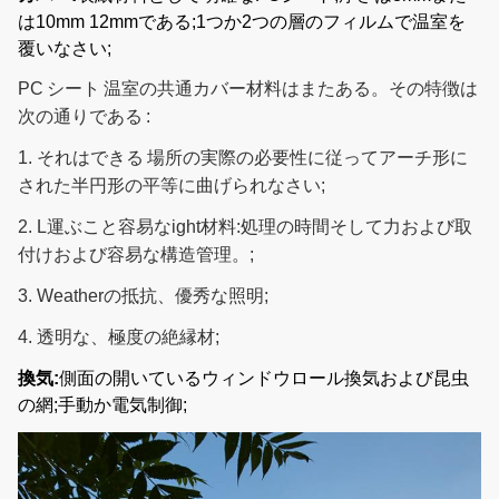
ン
は10mm 12mmである;1つか2つの層のフィルムで温室を
覆いなさい;
それは温室の長さお
細流かんがいシス
よび幅に従ってカス
PC
シート
温室の共通カバー材料はまたある。その特徴は
9
任意
テム
タマイズすることが
次の通りである
:
できる
1.
それはできる
場所の実際の必要性に従ってアーチ形に
それは温室の長さお
された半円形の平等に曲げられなさい
;
マイクロ スプリン
よび幅に従ってカス
10
任意
2.
L
運ぶこと容易なight材料:処理の時間そして力および取
クラー システム
タマイズすることが
付けおよび容易な構造管理。
;
できる
3.
W
eatherの抵抗、優秀な照明
;
容易自動軽い剥奪の
ライトを記入しな
11
停電の温室を組み立
任意
4. 透明な、極度の絶縁材
;
さい
てなさい
換気:
側面の開いているウィンドウロール換気および昆虫
移動可能な播くベッ
の網;手動か電気制御;
12
実生植物のベッド
任意
ド
それは便利および現
実的、栄養素を加え