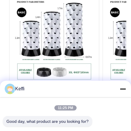
Keffi
30L 12 層 96 穴 エアロポニック垂直塔
30L 8層 
植物の栽培キット 野菜のための室内水栽
リーン 垂
培システム
製品説明 仕様 ポイントアナナス 栽培 塔選択可
製品説明 仕様
11:25 PM
能な層6/8/10/12/14 層水タンク30L/100L材料プ
6/8/10階層
ラスチック水ポンプの電圧110-
径630mm高さ11
Good day, what product are you looking for?
240V,2500L/H,15W植える穴48/64/80/96/112色
64ホールヒ
ホワイト/イエロー/グリーン注記30L 12層 96ホ
画像 他の温
引用文 を 入手 する