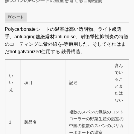
多スパンのPCシートの温室を育てる自動植物
PCシート
P
olycarbonateシートの温室は高い透明物、ライト級選
手、anti-aging熱絶縁材anti-noise、耐衝撃性抑制炎の特徴
のコーティングに紫外線を-等適用した。そしてそれはま
だhot-galvanized使用する
鉄骨構造。
含ん
でい
い
るこ
い
項目
記述
とま
え
たは
ない
複数のスパンの気候のコント
ローラーの野菜生産の温室の
1
製品名
中国の複数のスパンのポリカ
ーボネートの温室