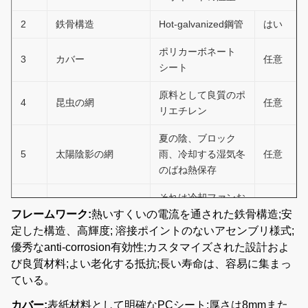
2
鉄骨構造
Hot-galvanized鋼管
はい
ポリカーボネート
3
カバー
任意
シート
原料として良質のポ
4
昆虫の網
任意
リエチレン
夏の陰、ブロック
5
太陽陰影の網
雨、冷却する湿気冬
任意
のばね熱保存
それは冷却ファンお
6
冷却装置
よび冷却のパッドか
任意
フレームワーク:
熱いすくいの電流を通された鉄骨構造;安
ら成っている
定した構造、高輝度; 溶接ポイントのないアセンブリ様式;
優秀なanti-corrosion有効性;カスタマイズされた設計およ
熱湯暖房、熱気の暖
び良質材料;よい老化する抵抗;長い寿命は、容易に集まっ
7
暖房装置
任意
房、電気暖房
ている。
横窓および冷却ファ
カバー:
表紙材料として明確なPCシート;厚さは8mmまた
8
換気装置
任意