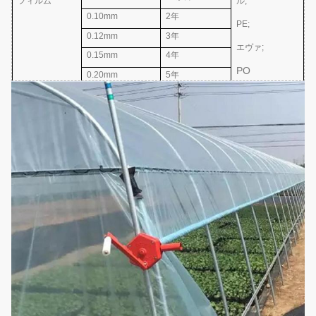
フィルム
ル;
0.10mm
2年
PE;
0.12mm
3年
エヴァ
;
0.15mm
4年
PO
0.20mm
5年