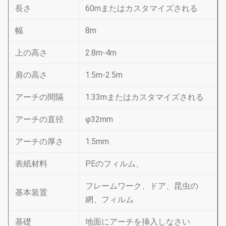
長さ
60mまたはカスタマイズされる
幅
8m
上の高さ
2.8m-4m
肩の高さ
1.5m-2.5m
アーチの間隔
1.33mまたはカスタマイズされる
アーチの直径
φ32mm
アーチの厚さ
1.5mm
表紙材料
PEのフィルム、
フレームワーク、ドア、昆虫の
基本装置
網、フィルム
基礎
地面にアーチを挿入しなさい