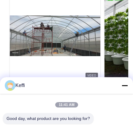
VIDEO
Keffi
8mmの双壁PCボードとスマートPLCシス
30L 9 
テムで制御されるホットディップガルバ
培垂直アクア
नाइズされた鋼筋フレーム
付き)
8mmポリカーボネートグレージング付き自動光
製品説明 植
11:41 AM
遮断温室 プロの栽培者向けに設計されたこのハ
培タワーオプ
イブリッド構造は、8mmポリカーボネートボー
30L材料AB
Good day, what product are you looking for?
ドの熱効率と、特殊な内部遮光システムを組み
圧220V、50
合わせています。 強風や積雪に耐えるように設
上記仕様以外
引用文 を 入手 する
計されており、年間を通じて薬用作物の栽培に
可能です。詳