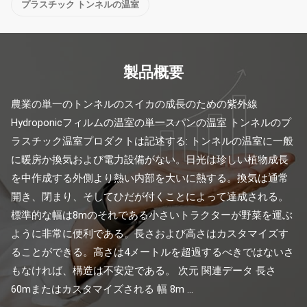
プラスチック トンネルの温室
製品概要
農業の単一のトンネルのスイカの成長のための紫外線
Hydroponicフィルムの温室の単一スパンの温室 トンネルのプ
ラスチック温室プロダクトは記述する: トンネルの温室に一般
に暖房か換気および電力設備がない。日光は珍しい植物成長
を中作成する外側より熱い内部を大いに熱する。換気は通常
開き、閉まり、そしてひだが付くことによって達成される。
標準的な幅は8mのそれである小さいトラクターが野菜を運ぶ
ように非常に便利である。長さおよび高さはカスタマイズす
ることができる。高さは4メートルを超過するべきではないさ
もなければ、構造は不安定である。 次元 関連データ 長さ 
60mまたはカスタマイズされる 幅 8m ...