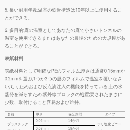
5. 長い耐用年数:温室の鉄骨構造は10年以上に使用するこ
とができる。
6. 多目的:庭の温室としてあなたの庭で小さいトンネルの
温室を使用できるまたはあなたの農場のための大規模があ
ることができる。
表紙材料
表紙材料として明確なPEのフィルム;厚さは通常0.15mmか
0.2mmを選ぶ;1つか2つの層のフィルムで温室を覆いなさ
い;ちり止めおよび反点滴注入の機能を持っている;土の水
蒸発を減らすため;紫外線ブロックの処置;要されたまさに
少数、取付けること容易および維持。
名前
厚さ
保証期間
タイプ
0.06mm
14か月
プラスチック
ポリ塩化ビニー
0.08mm
18か月