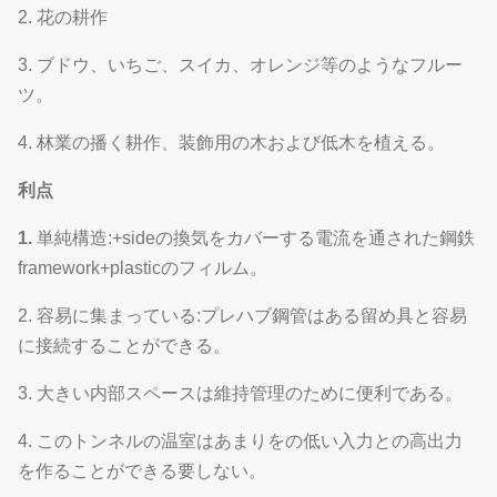
から選ぶべき多
は
2. 花の耕作
2
温室のフィルム
くの厚さがある
い
3. ブドウ、いちご、スイカ、オレンジ等のようなフルー
原料として良質
は
ツ。
3
昆虫の網
のポリエチレン
い
4. 林業の播く耕作、装飾用の木および低木を植える。
ギヤ棚は影で覆
Exteral&internalの
は
利点
4
うシステムを運
陰影システム
い
転する。
1.
単純構造:+sideの換気をカバーする電流を通された鋼鉄
framework+plasticのフィルム。
横窓および冷却
任
5
換気装置
ファン
意
2. 容易に集まっている:プレハブ鋼管はある留め具と容易
に接続することができる。
電動タイプ、チ
フィルム圧延シス
は
6
ェーン タイプ、
3. 大きい内部スペースは維持管理のために便利である。
テム
い
手動タイプ
4. このトンネルの温室はあまりをの低い入力との高出力
それは冷却ファ
を作ることができる要しない。
ンおよび冷却の
任