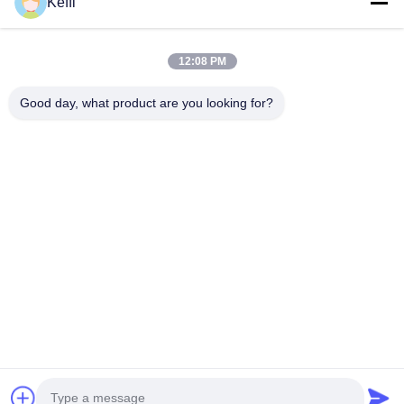
Keffi
30L 6段 48穴 エアロポニックス 栽培タワ
30L 8層 
ー 垂直水耕栽培システム イチゴ用
リーン 垂
製品の説明 仕様 アイテムパイナップル栽培タワ
製品説明 仕様
12:08 PM
ーオプションのレイヤー6/8/10/12/14層水タン
6/8/10階層
ク30L/100L材料プラスチック水中ポンプ電圧
径630mm高さ11
Good day, what product are you looking for?
110-240V、2500L/H、15W植栽穴
64ホールヒ
48/64/80/96/112色白/黄/緑注表示価格は30L 6層
画像 他の温
引用文 を 入手 する
48穴水耕栽培タワーのみです 詳細画像 オプショ
できます.フ
ンシステム アプリケーションシナリオ 梱包と配
温室の温室の温
送 他の温室が必要な場合は、供給することもで
は温室のメーカ
きます。以下の写真をクリックするだけです、
設置を統合す
より多くのマッチした温室が表示されます。 会
ンを供給します.
社概要 BAOLIDAは温室のメーカーであり、研究
トル以上の製
家
プロダクト
ビデオ
私達について
工場旅行
品質管理
開発、生産、販売、設置を統合したエンジニア
は35カ国以
引用を要求しなさい
リングソリューションを提...
な製品と効率的.
Tel: 0086-8613980853449-8613980853449-8
E-mail: manager@scbldgj.com
© 2026 Sichuan Baolida Metal Pipe Fittings Manufacturing Co., Ltd.. All
Rights Reserved.