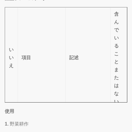
含
ん
で
い
る
い
こ
い
項目
記述
と
え
ま
た
は
な
い
使用
Hot-galvanized鋼
は
1
鉄骨構造
管
い
1.
野菜耕作