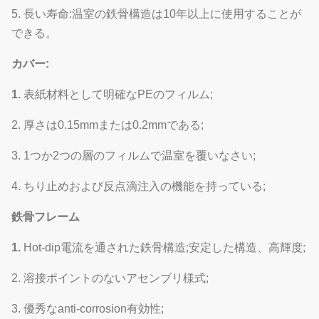
7
冷却装置
5. 長い寿命:温室の鉄骨構造は10年以上に使用することが
パッドから成っ
意
できる。
ている
カバー:
熱湯暖房、熱気
任
8
暖房装置
の暖房、電気暖
1.
表紙材料として明確なPEのフィルム;
意
房
2. 厚さは0.15mmまたは0.2mmである;
細流かんがいシス
カスタマイズさ
任
9
3. 1つか2つの層のフィルムで温室を覆いなさい;
テム
れる
意
4. ちり止めおよび反点滴注入の機能を持っている;
マイクロ スプリン
カスタマイズさ
任
10
クラー システム
れる
意
鉄骨フレーム
移動可能な播く
任
1.
Hot-dip電流を通された鉄骨構造;安定した構造、高輝度;
11
実生植物のベッド
ベッド
意
2. 溶接ポイントのないアセンブリ様式;
カスタマイズさ
任
12
水耕栽培
3. 優秀なanti-corrosion有効性;
れる
意