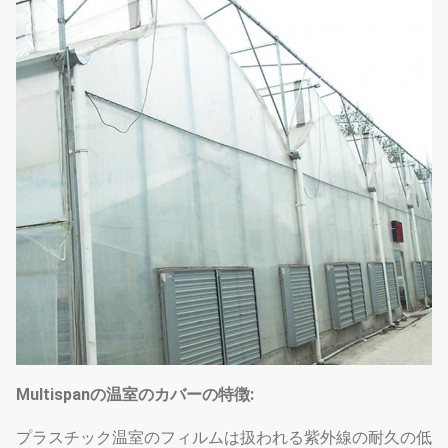
支援シス
テム
冷却装置及び用水系統及び外側または
（あなた
内部
の必要性
に従って
システムを影で覆うこと
選びなさ
い）
アーチの
1.33m / 1.2/1.0/2.0またはカスタマイズ
間隔
される
アーチの
25mm、32mm、48mmまたはカスタマ
直径
イズされる
Multispanの温室のカバーの特徴:
50mm、60mm、76mm、89mm、
114mm、50X70mm、60X80mm
プラスチック温室のフィルムは扱われる紫外線の耐久の低