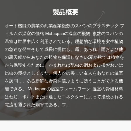
製品概要
オート機能の農業の商業産業複数のスパンのプラスチック フ
ィルムの温室の価格 Multispanの温室の概観: 複数のスパンの
温室は世界中広く利用されている。理想的な環境を実生植物
の急速な発生そして成長に提供し、霜、あられ、雨および他
の悪天候からあなたの植物を保護しなさい;夏か秋では植物を
から保護するために、かまれれば昆虫の網および根おおいは
昆虫の障壁としてまた、何人かの美しい友人をあなたの温室
を訪問し、ある新鮮な野菜を選ぶように誘うことができる機
能できる。 Multispanの温室フレームワーク: 温室の骨組材料
はねじ、ボルトまたは適したコネクターによって接続される
電流を通された鋼管である。フ...