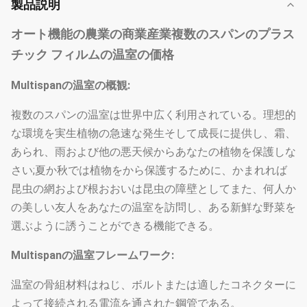
製品説明
オート機能の農業の商業産業複数のスパンのプラス
チック フィルムの温室の価格
Multispanの温室の概観:
複数のスパンの温室は世界中広く利用されている。理想的
な環境を実生植物の急速な発生そして成長に提供し、霜、
あられ、雨および他の悪天候からあなたの植物を保護しな
さい;夏か秋では植物をから保護するために、かまれれば
昆虫の網および根おおいは昆虫の障壁としてまた、何人か
の美しい友人をあなたの温室を訪問し、ある新鮮な野菜を
選ぶように誘うことができる機能できる。
Multispanの温室フレームワーク:
温室の骨組材料はねじ、ボルトまたは適したコネクターに
よって接続される電流を通された鋼管である。