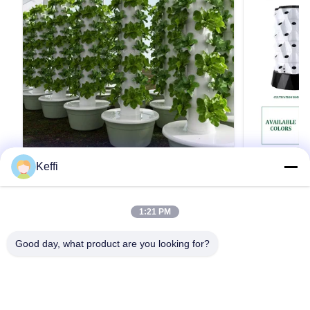
Keffi
30L 5層 農業 垂直農業 水育システム 塔
30L 8層 
草刈り
ー 水耕栽培
培 家庭用
製品説明 植物栽培項目レタス栽培 垂直水栽培塔
製品の説明 仕
1:21 PM
選択可能な層5層水タンク30L材料ABS/プラスチ
質ABSポール
ック水ポンプの電圧220V 50HZ 10W植える穴20
30L 詳細画
Good day, what product are you looking for?
色ホワイト注記上記の仕様に加えて,層数をカス
ることもでき
タマイズすることもできます.詳細については,ご
だけです、よ
引用文 を 入手 する
連絡ください. 仕様 詳細 画像 応用シナリオ 梱包
れます。 会社
&配送 会社プロフィール BAOLIDAは温室の製造
あり、研究開
業者です 私たちは,研究開発,生産,販売,設置を統
エンジニアリ