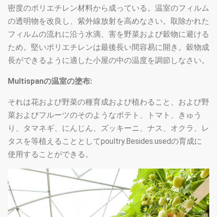
密度のポリエチレン材料から成っている。温室のフィルム
主要な柱
50x100mm、80x80mm、100X100mm
の透明物を改良し、紫外線放射を高めなさい。取除かれた
標準:60mm、50X70mm、40x80mm、
フィルムの流れに沿う水滴、害を野菜および穀物に避ける
80X80mm…等
ため。堅いポリエチレンは最後長い間容易に開き。穀物成
長ができるように適した小屋の中の温度を調節しなさい。
鋼鉄管の
1.5mm、2.0mm、2.5mm、3.0mm、
厚さ
3.5mmまたはカスタマイズされる
Multispanの温室の塗布:
基礎
ポイント具体的な基盤
それは花および野菜の種育成および植わること、および野
菜およびフルーツのそのようなポテト、トマト、きゅう
り、タマネギ、にんじん、ズッキーニ、ナス、オクラ、レ
タスを等植えることとしてpoultry.Besides.usedの育成に
使用することができる。