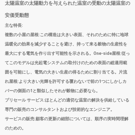
太陽温室の太陽動力を与えられた温室の受動の太陽温室の
安価受動態
主な特長:
複数の小屋の屋根:この構造は大きい表面、それのために特に地球
温暖化の効果を減少することを避け、持って来る穀物の生産性を
最大にする電気を作り出す可能性を示される。One-side屋根:従っ
てこのモデルは光起電システムの取付けのための表面の総適用範
囲を可能にし、電気の大きい生産の得るために割り当てる。片流
れ屋根:より大きい光輝を許可する覆わないで前の1つにしかしカ
バーの側面の1と類似したそれが穀物に必要なら。
プリセール サービス:
ほとんどの適切な温室の解決を供給している
専門の販売のコンサルタントおよび技術的なエンジニア。
サービスの販売:
顧客の更新の細部については、順序の実時間理解
のための。