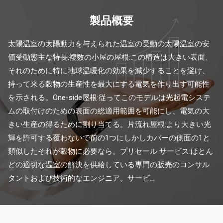
製品概要
太陽温室の太陽動力を与えられた温室の受動の太陽温室の安
価受動態主な特長:複数の小屋の屋根:この構造は大きい表面、
それのために特に地球温暖化の効果を減少することを避け、
持って来る穀物の生産性を最大にする電気を作り出す可能性
を示される。One-side屋根:従ってこのモデルは光起電システ
ムの取付けのための表面の総適用範囲を可能にし、電気の大
きい生産の得るために割り当てる。片流れ屋根:より大きい光
輝を許可する覆わないで前の1つにしかしカバーの側面の1と
類似したそれが穀物に必要なら。プリセール サービス:ほとん
どの適切な温室の解決を供給している専門の販売のコンサル
タントおよび技術的なエンジニア。サービ...