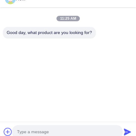
30L 8層 64ホール 水育塔容器 マイクログ
24m x 4
リーン 垂直水育温室システム
ン PEフィ
製品説明 仕様 ポイント詳細色白/黒レベル
24x40メー
11:25 AM
6/8/10階層材料ABSポール数/レベル8 ポール直
備 技術仕様 
径630mm高さ1100/1400/1700mm注記30L 8層
ト）/ 長さ：
Good day, what product are you looking for?
64ホールヒプロポニックタワーのみの価格 詳細
960平方メー
画像 他の温室が必要なら,我々は供給することが
150ミクロンP
引用文 を 入手 する
できます.フォロー画像をクリック温室の温室の
げ荷重容量 ≤1
温室の温室の温室が 会社プロフィール BAOLIDA
ム：2年 主な
は温室のメーカーです 私たちは,R&D,生産,販売,
ム構造 耐久性
設置を統合するエンジニアリングソリューショ
覆 最大89k
ンを供給します.BAOLIDA温室は37100平方メー
下げ荷重容量 
トル以上の製造および倉庫スペースを有し,製品
家
プロダクト
ビデオ
私達について
工場旅行
品質管理
は35カ国以上と地域に輸出されています高品質
引用を要求しなさい
な製品と効率的...
Tel: 0086-8613980853449-8613980853449-8
E-mail: manager@scbldgj.com
© 2026 Sichuan Baolida Metal Pipe Fittings Manufacturing Co., Ltd.. All
Rights Reserved.