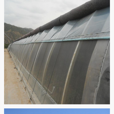
長さ
ズすることができる） 30m/50m/60m
（カスタマイズすることができる）
屋根の高
12Feet 30Feet/3.5 10m （条件に従って
さ
カスタマイズすることができる）
5Feet-6Feet/1.5-1.8m
（条件に従ってカ
肩の高さ
スタマイズすることができる）
1. 換気装置:側面/上巻き上げのフィルムの
換気
2. 冷却装置:側面の吸引ファン/冷却の冷却
のパッド
3. システムを影で覆うこと
任意構成
システム
4. 滴り/マイクロ用水系統