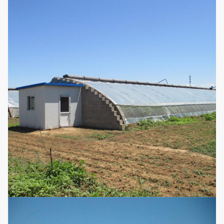
5. 暖房装置
6. スマートな制御システム
（条件に従ってカスタマイズすることが
できる）
いちご、スイカ、きゅうり、トマト、野
適用
菜、花および市場用作物の
薬草