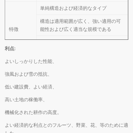
単純構造および経済的なタイプ
構造は適用範囲が広く、強い適用の可
特徴
能性および広く適当な規模である
良質ロック チャネルおよびHot-dip亜鉛
利点:
めっき
よいしっかりした性能、
スパン
カスタマイズされる6m/8m/10m
強風および雪の抵抗、
長さ
30-60mまたはカスタマイズされる
低い建設費、よい経済、
肩の高さ
2m-3mまたはカスタマイズされる
高い土地の稼働率、
屋根の高さ
3.5m-5mまたはカスタマイズされる
機械化された耕作の高度。
風負荷
0.6KN/M2
よい経済的な利点とのフルーツ、野菜、花、等のために適
雪の負荷
0.5KN/M2