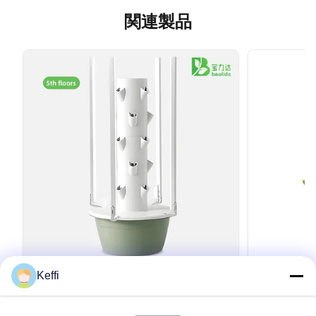
関連製品
Keffi
垂直農業 LED 成長ライト 水産塔 30L 5層
バオリダ 6 
水産栽培
培 水培垂直
製品説明 水栽培の利点:1フルスペクトルLED成
製品説明 仕様