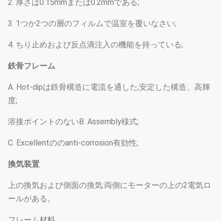
2. 厚さは0.15mmまたは0.2mmである;
3. 1つか2つの層のフィルムで温室を覆いなさい;
4. ちり止めおよび反点滴注入の機能を持っている;
鉄骨フレーム
A. Hot-dipは鉄骨構造に電流を通した;安定した構造、高輝
度;
溶接ポイントのないB. Assembly様式;
C. Excellentののanti-corrosion有効性;
換気装置
上の換気および側面の換気:両側にモーターの上の2電気ロ
ールがある。
フレーム材料