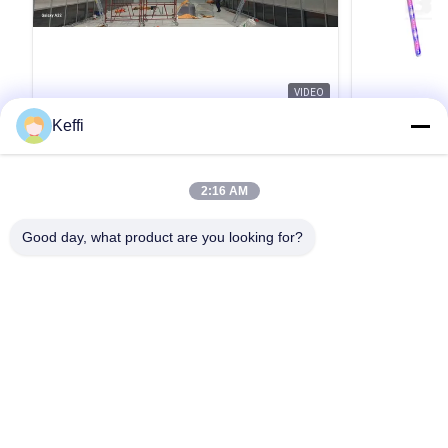
VIDEO
Keffi
8mmの双壁PCボードとスマートPLCシス
30L 14 T
テムで制御されるホットディップガルバ
塔 農業 垂
नाइズされた鋼筋フレーム
8mmポリカーボネートグレージング付き自動光
製品説明 仕様
2:16 AM
遮断温室 プロの栽培者向けに設計されたこのハ
能な層6/8/10
イブリッド構造は、8mmポリカーボネートボー
ラスチック水ポ
Good day, what product are you looking for?
ドの熱効率と、特殊な内部遮光システムを組み
240V,2500L/
合わせています。 強風や積雪に耐えるように設
ホワイト/イエロ
引用文 を 入手 する
計されており、年間を通じて薬用作物の栽培に
ール水育塔のみ
最適な環境を提供します。自動光遮断カーテン
ンシステム 応
により、季節の変化に関係なく、1年に複数回の
必要なら,我
収穫を可能にする正確な光周期制御が可能で
ー画像をクリ
す。 技術仕様 名前 光遮断温室 スパン幅 8m /
室が 会社プロ
9.6m / 10m（カスタマイズ可能） 風荷重 90
ーです 私たち
家
プロダクト
ビデオ
私達について
工場旅行
品質管理
km/h 積雪荷重 0.35 - 0.5 kN/m² 冷却システム 工
エンジニアリ
引用を要求しなさい
業用ファン＆ウェットカーテン 除湿 ...
す...