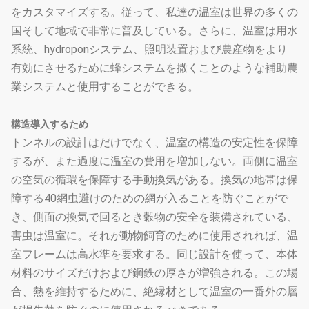
をカスタマイズする。従って、私達の温室は世界の多くの
国そして地域で非常に普及している。さらに、温室は用水
系統、hydroponシステム、照明装置および農産物をより
有効にさせるために蜂システムを撒くことのような補助農
業システムと使用することができる。
構造導入するため
トンネルの設計はだけでなく、温室の構造の安定性を保障
するが、また過度に温室の費用を増加しない。両側に温室
の空気の循環を保障する手動換気がある。換気の地帯は保
障する40網虫避けのための網が入ることを防ぐことがで
き、側面の換気で回るとき穀物の安全を装備されている、
害虫は温室に。それが動物飼育のために使用されれば、温
室フレームは高水準を要求する。同じ設計を使って、本体
材料のサイズだけおよび鋼鉄の厚さが増強される。この場
合、熱を維持するために、絶縁材として温室の一番外の層