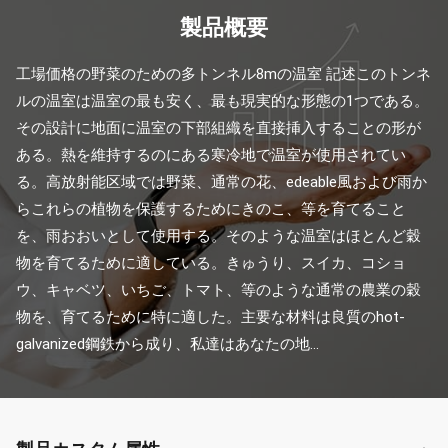
製品概要
工場価格の野菜のための多トンネル8mの温室 記述このトンネ
ルの温室は温室の最も安く、最も現実的な形態の1つである。
その設計に地面に温室の下部組織を直接挿入することの形が
ある。熱を維持するのにある寒冷地で温室が使用されてい
る。高放射能区域では野菜、通常の花、edeable風および雨か
らこれらの植物を保護するためにきのこ、等を育てること
を、雨おおいとして使用する。そのような温室はほとんど穀
物を育てるために適している。きゅうり、スイカ、コショ
ウ、キャベツ、いちご、トマト、等のような通常の農業の穀
物を、育てるために特に適した。主要な材料は良質のhot-
galvanized鋼鉄から成り、私達はあなたの地...