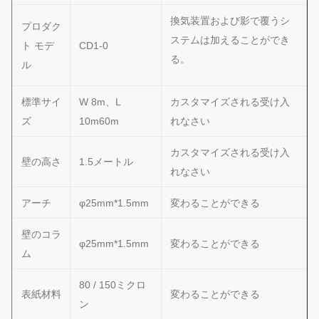
換気装置および影で覆うシ
プロダク
ステムは加えることができ
ト モデ
CD1-0
る。
ル
標準サイ
W 8m、L
カスタマイズされる受け入
ズ
10m60m
れなさい
カスタマイズされる受け入
壁の高さ
1.5メートル
れなさい
アーチ
φ25mm*1.5mm
変わることができる
壁のコラ
φ25mm*1.5mm
変わることができる
ム
80 / 150ミクロ
表紙材料
変わることができる
ン