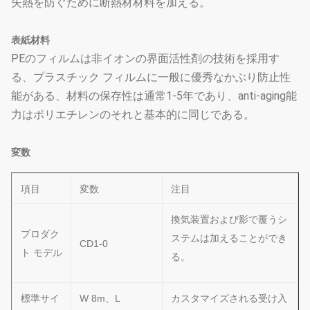
失熱を防ぐために断熱材材料を加える。
表紙材料
PEのフィルムは非イオンの界面活性剤の技術を採用す
る、プラスチック フィルムに一般に優秀なかぶり防止性
能がある、材料の保存性は通常1-5年であり、anti-aging能
力はポリエチレンのそれと基本的に同じである。
変数
項目
変数
注目
換気装置および影で覆うシ
プロダク
ステムは加えることができ
CD1-0
ト モデル
る。
標準サイ
W 8m、L
カスタマイズされる受け入