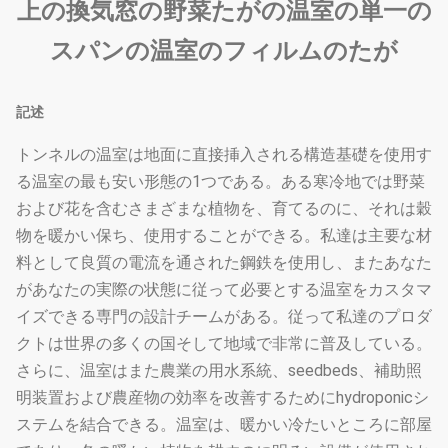
上の換気窓の野菜たがの温室の単一の
スパンの温室のフィルムのたが
記述
トンネルの温室は地面に直接挿入される構造基礎を使用す
る温室の最も安い形態の1つである。ある寒冷地では野菜
および花を含むさまざまな植物を、育てるのに、それは穀
物を暖かい保ち、使用することができる。私達は主要な材
料として良質の電流を通された鋼鉄を使用し、またあなた
があなたの実際の状態に従って必要とする温室をカスタマ
イズできる専門の設計チームがある。従って私達のプロダ
クトは世界の多くの国そして地域で非常に普及している。
さらに、温室はまた農業の用水系統、seedbeds、補助照
明装置および農産物の効率を改善するためにhydroponicシ
ステムを結合できる。温室は、暖かい冷たいところに部屋