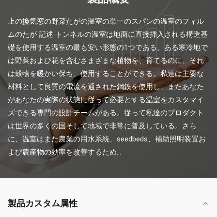
上の換気窓の野菜たがの温室の単一のスパンの温室のフィル
ムのたが 記述 トンネルの温室は地面に直接挿入される構造基
礎を使用する温室の最も安い形態の1つである。ある寒冷地で
は野菜および花を含むさまざまな植物を、育てるのに、それ
は穀物を暖かい保ち、使用することができる。私達は主要な
材料として良質の電流を通された鋼鉄を使用し、またあなた
があなたの実際の状態に従って必要とする温室をカスタマイ
ズできる専門の設計チームがある。従って私達のプロダクト
は世界の多くの国そして地域で非常に普及している。さら
に、温室はまた農業の用水系統、seedbeds、補助照明装置お
よび農産物の効率を改善するため...
製品カスタム属性