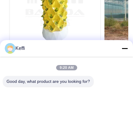
Keffi
10 層 30L 80 穴 農業 成長塔 室内 垂直 ガ
大型マルチス
ーデン 水栽培システム
12m幅 10
製品説明 仕様 ポイントアナナス 栽培 塔選択可
大型商業用温室
9:20 AM
能な層6/8/10/12 層水タンク30L/100L材料プラ
か 含まないか
スチック水ポンプの電圧110-240V,2500L/H,15W
スパン 野菜 
Good day, what product are you looking for?
植える穴48/64/80色ホワイト/イエロー/グリー
ム 温室 / 鋼
ン注記10層80穴の水栽培塔のみの価格を示して
室フィルム 
引用文 を 入手 する
います 詳細 画像 オプションシステム 応用シナ
虫網 高品質
リオ 梱包&配送 他の温室が必要なら,我々は供給
遮光網 夏の影
することができます.フォロー画像をクリック温
選択可能 冷却
室の温室の温室の温室の温室が 会社プロフィー
却,冬の春の熱
ル BAOLIDAは温室のメーカーです 私たち
房,熱気暖房,
は,R&D,生産,販売,設置を統合するエンジニアリ
窓と冷却扇風機
家
プロダクト
ビデオ
私達について
工場旅行
品質管理
ングソリューションを供給します.BAOLIDA温
室の長さと幅
引用を要求しなさい
室...
できます 選択可能