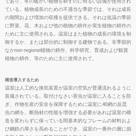
であり、冬の暖かい植物を耕すのに明るい設備が使用され
ている。植物成長のための不適当な季節では、それは成長
の期間および増加の収穫を提供できる。それは低温の季節
に野菜、花、木および他の植物の耕作か実生植物の耕作の
ために主に使用される。温室はまた植物の成長の環境を制
御するか、または部分的に制御する建物である。非季節的
なかnon-regional植物の耕作、科学研究、育成および観賞
植物の耕作、等のために主に使用されて。
構造導入するため
温室は人工的な換気装置が温室の空気が普通流れるように
装備されている。取付けなさい害虫が温室に入ることを防
ぎ、作物生産の安全を保障するために温室に40網の反昆
虫の網を。断熱材の性能を増強する必要があれば温室の構
造を変わらずに保っている間基本的なフレームの材料およ
び鋼鉄の厚さを高めることができ、温室の一番外の層に損