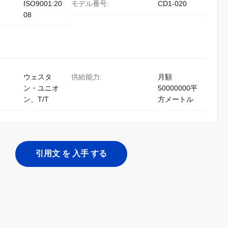
ISO9001:20
モデル番号:
CD1-020
08
ウェスタ
供給能力:
月額
ン・ユニオ
50000000平
ン、T/T
方メートル
引用文 を 入手 する