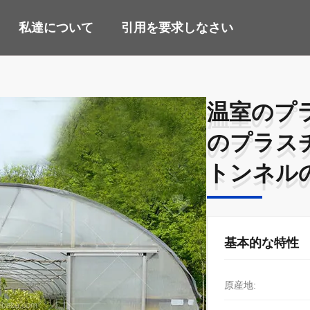
私達について
引用を要求しなさい
温室のプ
温室のプ
のプラス
のプラス
トンネル
トンネル
基本的な特性
原産地: