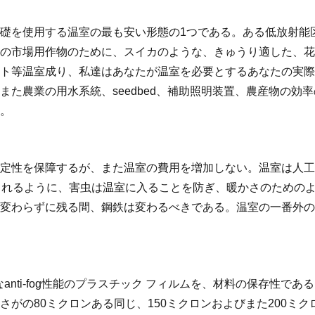
礎を使用する温室の最も安い形態の1つである。ある低放射能
の市場用作物のために、スイカのような、きゅうり適した、花
ト等温室成り、私達はあなたが温室を必要とするあなたの実際
農業の用水系統、seedbed、補助照明装置、農産物の効率の改
。
定性を保障するが、また温室の費用を増加しない。温室は人工
されるように、害虫は温室に入ることを防ぎ、暖かさのための
変わらずに残る間、鋼鉄は変わるべきである。温室の一番外の
ti-fog性能のプラスチック フィルムを、材料の保存性である1-5
がの80ミクロンある同じ、150ミクロンおよびまた200ミ