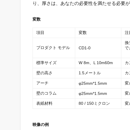
り、厚さは、あなたの必要性を満たせる必要が
変数
項目
変数
注
換
プロダクト モデル
CD1-0
で
標準サイズ
W 8m、L 10m60m
カ
壁の高さ
1.5メートル
カ
アーチ
変
φ25mm*1.5mm
壁のコラム
変
φ25mm*1.5mm
表紙材料
80 / 150ミクロン
変
映像の例