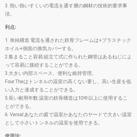
3. 熱い熱いすくいの電流を通す層の鋼材の技術的要求事
項。
利点:
1. 単純構造:電流を通された鉄骨フレームは+プラスチック
ホイル+側面の換気カバーする。
2.集まること容易:組立て式に作られた鋼管はあるねじによ
って容易に接続することができる。
3.大きい内部スペース、便利な維持管理。
Four.Theはトンネルの温室の高くない要し、高い生産を低
い入力と達成することができる。
5.長い耐用年数:温室の鉄骨構造は10年以上に使用するこ
とができる。
6. Versal:あなたの庭で温室かあなたのヤードで大きい温室
として小さいトンネルの温室を使用できる。
使用法: