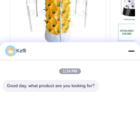
Keffi
12 Tier 30L 96 穴 栽培塔 水栽培 植物栽
30L 12 
培 野菜栽培 垂直庭園システム
植物の栽培
培システム
製品説明 仕様 ポイントアナナス 栽培 塔選択可
製品説明 仕様
1:34 PM
能な層6/8/10/12/14 層水タンク30L/100L材料プ
能な層6/8/10
ラスチック水ポンプの電圧110-
ラスチック水ポ
Good day, what product are you looking for?
240V,2500L/H,15W植える穴48/64/80/96/112色
240V,2500L/
ホワイト/イエロー/グリーン注記30L 12層 96ホ
ホワイト/イエロ
引用文 を 入手 する
ール水育塔のみの表示価格 詳細 画像 オプショ
ール水育塔のみ
ンシステム 応用シナリオ 梱包&配送 他の温室が
ンシステム 応
必要なら,我々は供給することができます.フォロ
必要なら,我
ー画像をクリック温室の温室の温室の温室の温
ー画像をクリ
室が 会社プロフィール BAOLIDAは温室のメーカ
室が 会社プロ
ーです 私たちは,R&D,生産,販売,設置を統合する
ーです 私たち
家
プロダクト
ビデオ
私達について
工場旅行
品質管理
エンジニアリングソリューションを供給しま
エンジニアリ
引用を要求しなさい
す...
す...