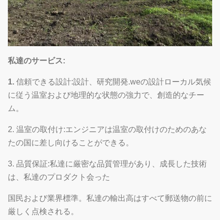
私達のサービス:
1.
信頼できる設計:設計、研究開発.weの設計ローカル気候
に従う温室および地理的な状態の強力で、創造的なチー
ム。
2.
温室の取付け:エンジニアは温室の取付けのためのあな
たの国に差し向けることができる。
3. 品質保証:私達に厳密な品質管理があり、成長した技術
は、私達のプロダクト会った
国民および業界標準。私達の輸出高はすべて郵送物の前に
厳しく点検される。