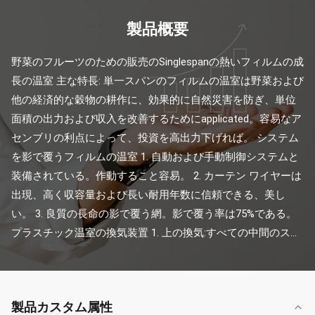
製品概要
野菜のフルーツのための販売のSinglespanの熱いフィルムの成
長の温室 主な特長: 単一スパンのフィルムの温室は野菜および
他の経済的な穀物の耕作に、効果的に自然災害を防ぎ、単位
面積の出力および収入を改善するためにapplicated。容易なア
センブリの利点によって、投資を高出力下げれば。 システム
を影で覆うフィルムの温室 1. 自動および手動制御システムと
装備されている。作動すること容易。 2. カーテン ワイヤーは
出現、高く収容量および長い耐用年数に信頼できる、美し
い。 3. 良質の長命の影で覆う網。影で覆う率は75%である。 
プラスチック温室の換気装置 1. 上の換気:すべての中間のス...
製品カスタム属性