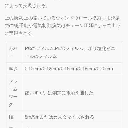
によって実現される。
上の換気:上の開いているウィンドウロール換気および昆
虫の網;手動か電気制御;換気はチェーン圧延によって上下
に実現される。
カバ
POのフィルム.PEのフィルム、ポリ塩化ビニ
ー
ールのフィルム
厚さ
0.10mm/0.12mm/0.15mm/0.18mm/0.20mm
フレ
ーム
熱いすくいは鋼鉄に電流を通した
ワー
ク
幅
8m/9mまたはカスタマイズされる