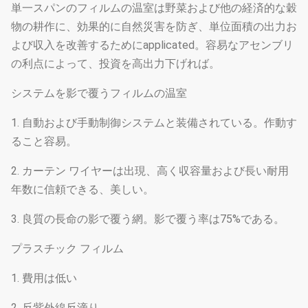
単一スパンのフィルムの温室は野菜および他の経済的な穀
物の耕作に、効果的に自然災害を防ぎ、単位面積の出力お
よび収入を改善するためにapplicated。容易なアセンブリ
の利点によって、投資を高出力下げれば。
システムを影で覆うフィルムの温室
1. 自動および手動制御システムと装備されている。作動す
ること容易。
2. カーテン ワイヤーは出現、高く収容量および長い耐用
年数に信頼できる、美しい。
3. 良質の長命の影で覆う網。影で覆う率は75%である。
プラスチック フィルム
1. 費用は低い
2. 反紫外線反滴り