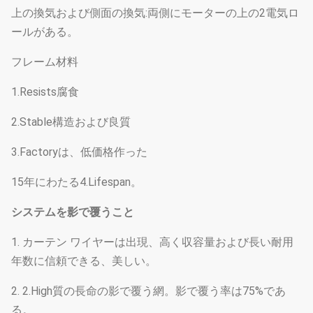
上の換気および側面の換気:両側にモーターの上の2電気ロ
ールがある。
フレーム材料
1.Resists腐食
2.Stable構造および良質
3.Factoryは、低価格作った
15年にわたる4.Lifespan。
システムを影で覆うこと
1. カーテン ワイヤーは出現、高く収容量および長い耐用
年数に信頼できる、美しい。
2. 2.High質の長命の影で覆う網。影で覆う率は75%であ
る。