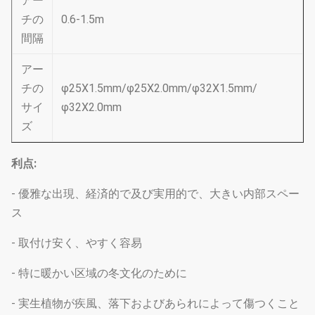
アー
チの
0.6-1.5m
間隔
アー
チの
φ25X1.5mm/φ25X2.0mm/φ32X1.5mm/
サイ
φ32X2.0mm
ズ
利点:
- 優雅な出現、経済的で及び実用的で、大きい内部スペー
ス
- 取付け安く、やすく容易
- 特に暖かい区域の冬文化のために
- 実生植物が疾風、落下およびあられによって傷つくこと