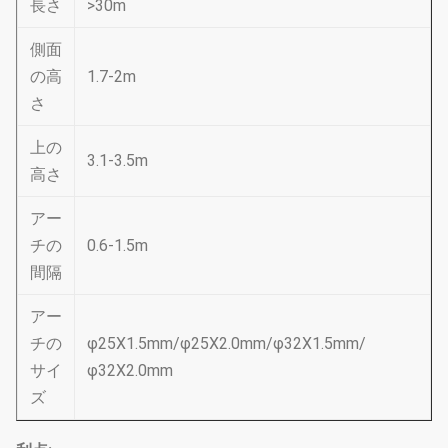
長さ
>30m
側面
の高
1.7-2m
さ
上の
3.1-3.5m
高さ
アー
チの
0.6-1.5m
間隔
アー
チの
φ25X1.5mm/φ25X2.0mm/φ32X1.5mm/
サイ
φ32X2.0mm
ズ