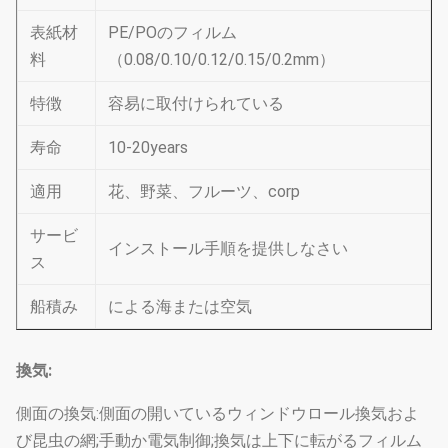
表紙材
PE/POのフィルム
料
（0.08/0.10/0.12/0.15/0.2mm）
特徴
容易に取付けられている
寿命
10-20years
適用
花、野菜、フルーツ、corp
サービ
インストール手順を提供しなさい
ス
船積み
による海または空気
換気:
側面の換気:側面の開いているウィンドウロール換気およ
び昆虫の網;手動か電気制御;換気は上下に転がるフィルム