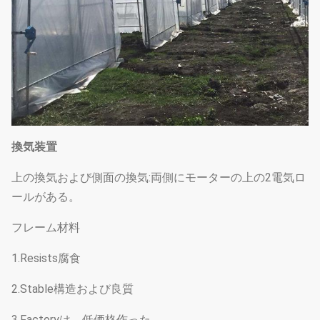
換気装置
上の換気および側面の換気:両側にモーターの上の2電気ロ
ールがある。
フレーム材料
1.Resists腐食
2.Stable構造および良質
3.Factoryは、低価格作った