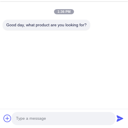
して栄養物
1:36 PM
より整頓された2.Cleaner、
Good day, what product are you looking for?
きれいになるべき3.Easy