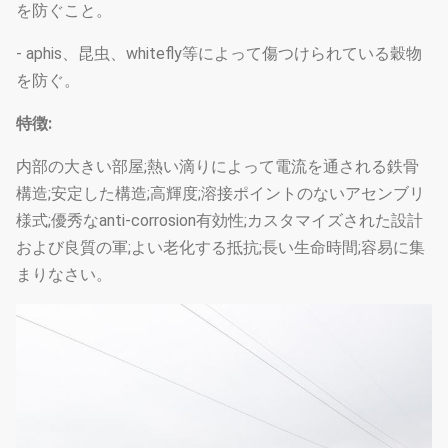
を防ぐこと。
- aphis、昆虫、whitefly等によって傷つけられている穀物
を防ぐ。
特徴:
内部の大きい部屋;熱い滴りによって電流を通される鉄骨
構造;安定した構造;高輝度;溶接ポイントのないアセンブリ
様式;優秀なanti-corrosion有効性;カスタマイズされた設計
および良質の軍;よい老化する抵抗;長い生命時間;容易に集
まりなさい。