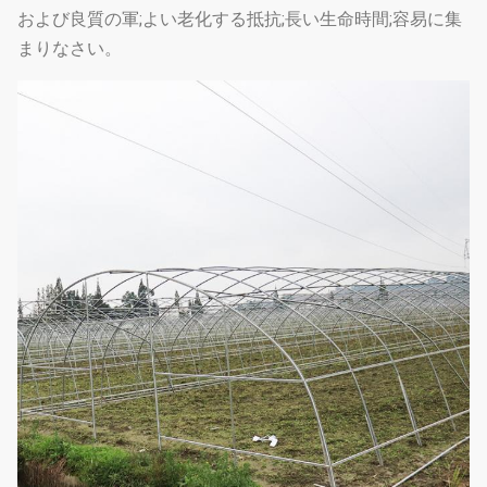
および良質の軍;よい老化する抵抗;長い生命時間;容易に集
まりなさい。