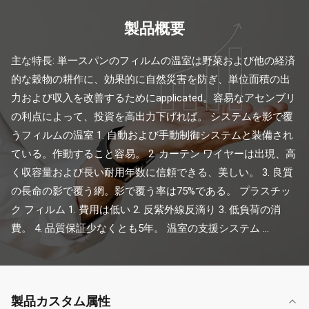
製品概要
主な特長: 単一スパンのフィルムの温室は野菜および他の経済
的な穀物の耕作に、効果的に自然災害を防ぎ、単位面積の出
力および収入を改善するためにapplicated。容易なアセンブリ
の利点によって、投資を高出力下げれば。 システムを影で覆
うフィルムの温室 1. 自動および手動制御システムと装備され
ている。作動すること容易。 2. カーテン ワイヤーは出現、高
く収容量および長い耐用年数に信頼できる、美しい。 3. 良質
の長命の影で覆う網。影で覆う率は75%である。 プラスチッ
ク フィルム 1. 費用は低い 2. 反紫外線反滴り 3. 低負荷の消
費。 4. 品質保証少なくとも5年。 温室の支援システム ...
製品カスタム属性