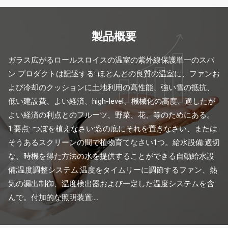
製品概要
ガラス広がるロールスロイスの温室の紫外線保護単一のスパ
ン プロダクトは記述する: ほとんどの良質の温室に、ファンお
よび冷却のクッションに土地利用の高性能、強い雪の抵抗、
低い建設費、よい経済、high-level、機械化の高度、適したが
よい経済の利点とのフルーツ、野菜、花、等のためにある。 
1:要点: つぼを植えなさい:窓の底にそれを置きなさい、または
そうあるスクリーンの間で植物育てなさい1つ。給水設備:適切
な、時機を得た方法の水を提供することができる自動給水設
備;温度調整システム:温度をタイムリーに調節するファン、熱
気の漏出制御、温度検出器および一定した温度システムを含
んで。付加的な照明装置:...