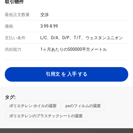
取引物件
最低注文数量:
交渉
価格:
3.99-8.99
支払い条件:
L/C、D/A、D/P、T/T、ウェスタンユニオン
供給能力:
1ヶ月あたりの500000平方メートル
引用文 を 入手 する
タグ:
ポリエチレン ホイルの温室
peのフィルムの温室
ポリエチレンのプラスチックシートの温室