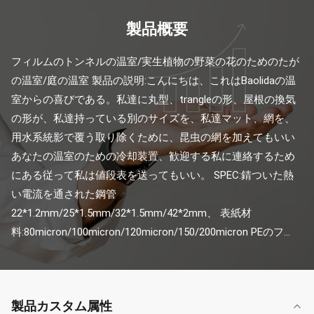
製品概要
フィルムのトンネルの温室/実生植物の野菜の花のためのたが
の温室/庭の温室 製品の説明:こんにちは、これはBaolidaの温
室からの喜びである。私達に丸型、trangleの形、屋根の換気
の形が、私達持っている別のサイズを、私達マット、網を、
用水系統影で覆う取り除くために、昆虫の網を加えてもいい
あなたの温室のための冷却装置、歓迎する私に連絡するため
にある従って私は値段表を送ってもいい。 SPEC:錆ついた熱
い電流を通された鋼管
22*1.2mm/25*1.5mm/32*1.5mm/42*2mm、 表紙材
料:80micron/100micron/120micron/150/200micron PEのフ...
製品カスタム属性