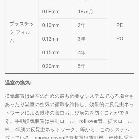
0.08mm
18か月
プラスチッ
0.10mm
2年
PE
ク フィル
PO
0.12mm
3年
ム
0.15mm
4年
0.20mm
5年
温室の換気:
換気装置は温室のための最も必要なシステムである場合も
あったり温室の空気の循環を維持し、効果的に反昆虫ネッ
トワークによる穀物の害虫および病気を防ぐことができ
る。手動換気装置は手動ロール、roll-over管、拡大ロール
棒、40網の反昆虫ネットワーク、等から、このシステム
成っている。engine-driven換気装置は電動機、伝達軸受け