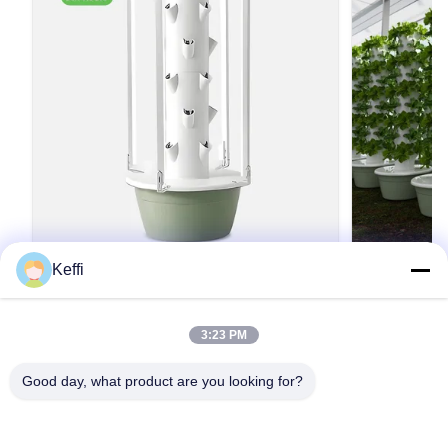
Keffi
垂直農業 LED 成長ライト 水産塔 30L 5層
30L 9 
水産栽培
培垂直アクア
付き)
製品説明 水栽培の利点:1フルスペクトルLED成
製品説明 植
3:23 PM
長ライト高効率のフルスペクトルLED栽培灯具
培タワーオプ
を備えた この水栽培塔は伝統的な土壌植え方と
30L材料AB
Good day, what product are you looking for?
比較して30%~50%の成長率を保証する.2空間節
圧220V、50
約の垂直成長設計 垂直水栽培システムでは 最小
上記仕様以外
引用文 を 入手 する
の床面積で植え付け能力を最大化し,アパート,バ
可能です。詳
ルコニー,教室,室内庭園の設置に最適です.3より
い。 仕様 詳