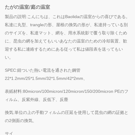
たがの温室/庭の温室
製品の説明:こんにちは、これはBaolidaの温室からの喜びである。
私達に丸型、trangleの形、屋根の換気の形が、私達持っている別
のサイズを、私達マット、網を、用水系統影で覆う取り除くため
に、昆虫の網を加えてもいいあなたの温室のための冷却装置、歓
迎する私に連絡するためにある従って私は値段表を送ってもい
い。
SPEC:錆ついた熱い電流を通された鋼管
22*1.2mm/25*1.5mm/32*1.5mm/42*2mm、
表紙材料:80micron/100micron/120micron/150/200micron PEのフ
ィルム、反紫外線、反低下、反塵
換気:単位の上の手動フィルムの圧延を使用して昆虫の網の証拠と
の2側面の換気、
サイ