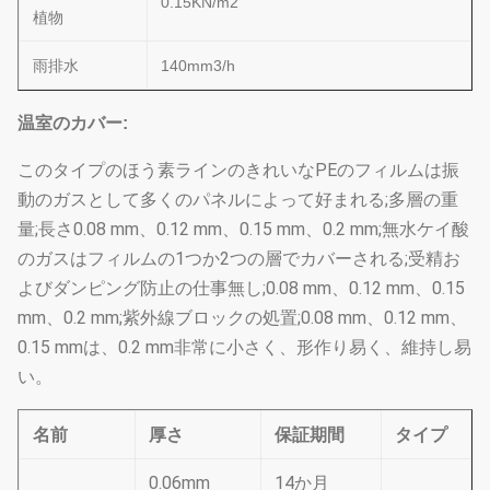
0.15KN/m2
植物
雨排水
140mm3/h
温室のカバー:
このタイプのほう素ラインのきれいなPEのフィルムは振
動のガスとして多くのパネルによって好まれる;多層の重
量;長さ0.08 mm、0.12 mm、0.15 mm、0.2 mm;無水ケイ酸
のガスはフィルムの1つか2つの層でカバーされる;受精お
よびダンピング防止の仕事無し;0.08 mm、0.12 mm、0.15
mm、0.2 mm;紫外線ブロックの処置;0.08 mm、0.12 mm、
0.15 mmは、0.2 mm非常に小さく、形作り易く、維持し易
い。
名前
厚さ
保証期間
タイプ
0.06mm
14か月