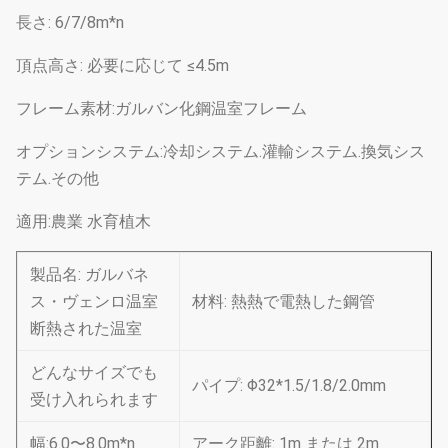
長さ: 6/7/8m*n
頂点高さ: 必要に応じて ≤4.5m
フレーム素材:ガルバン化鋼温室フレーム
オプションシステム:冷却システム.灌輸システム.換気シス
テム.その他
適用:農業 水育植木
製品名: ガルバネ
ス・ヴェンロ温室
材料: 熱熱で電熱した鋼管
断熱された温室
どんなサイズでも
パイプ: Φ32*1.5/1.8/2.0mm
受け入れられます
幅:6.0〜8.0m*n
アーク距離: 1m または 2m