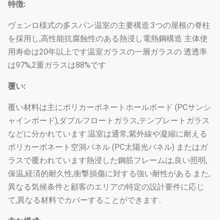
特徴:
ヴェンロ様式の多スパン温室の主要構造:3つの屋根の脊柱
を採用し,高性能抗腐蝕性のある熱浸し電熱鋼構造 主体使
用寿命は20年以上です温室ガラスの一層ガラスの 透透率
は97%,2重ガラスは88%です
覆い:
覆い材料は主にポリカーボネートホールボード (PCサンシ
ャインボード),ダブルフロートガラス,テンプレートガラス
などに分かれています.温室は通常,紫外線や凝縮に耐える
ポリカーボネート空洞パネル (PC太陽光パネル) またはガ
ラスで覆われています熱浸した鋼筋フレームは,良い照明,
保温,経済的耐久性,衝撃損傷に対する強い耐性がある.また,
異なる気候条件と顧客のエリアの特定の設計要件に応じ
て,異なる材料でカバーすることができます..