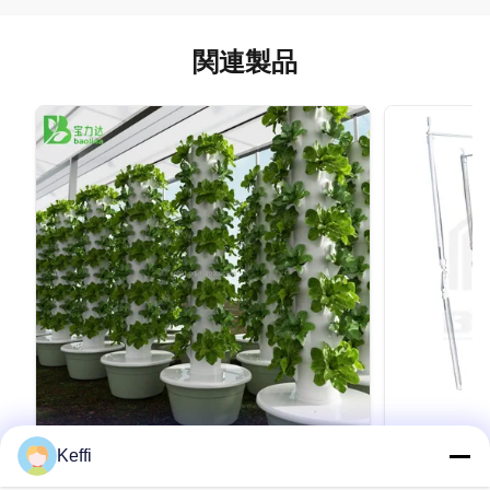
関連製品
Keffi
30L 9 層商業用自動水耕タワー レタス栽
12 Tier 
培垂直アクアポニック システム (ポンプ
培 野菜栽培