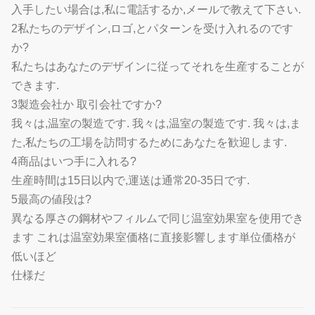
入手したい場合は,私に電話するか,メールで教えて下さい.
2私たちのデザイン,ロゴ,とパターンを受け入れるのです
か?
私たちはあなたのデザインに従ってそれを生産することが
できます.
3製造会社か 取引会社ですか?
我々は,温室の製造です. 我々は,温室の製造です. 我々は,ま
た,私たちの工場を訪問するためにあなたを歓迎します.
4商品はいつ手に入れる?
生産時間は15日以内で,運送は通常20-35日です.
5最高の値段は?
異なる厚さの鋼材やフィルムで同じ温室効果室を使用でき
ます これは温室効果室価格に直接影響します単位価格が
低いほど
仕様だ