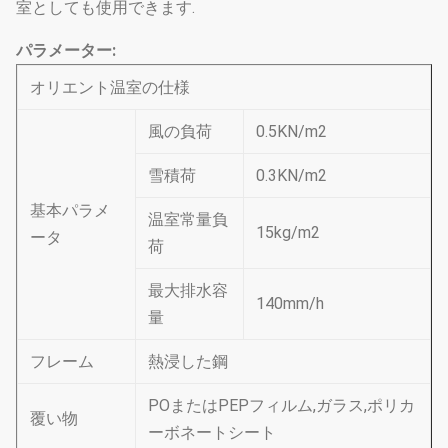
室としても使用できます.
パラメーター:
オリエント温室の仕様
風の負荷
0.5KN/m2
雪積荷
0.3KN/m2
基本パラメ
温室常量負
15kg/m2
ータ
荷
最大排水容
140mm/h
量
フレーム
熱浸した鋼
POまたはPEPフィルム,ガラス,ポリカ
覆い物
ーボネートシート