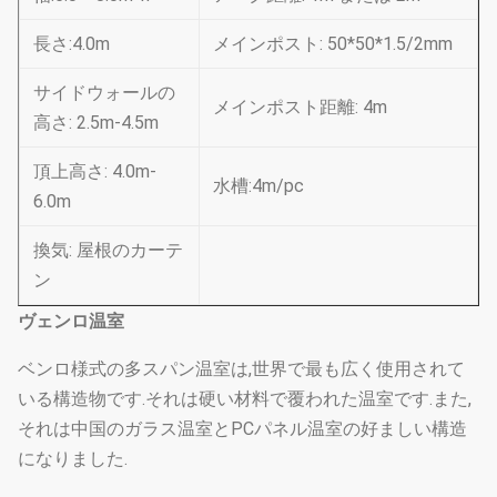
長さ:4.0m
メインポスト: 50*50*1.5/2mm
サイドウォールの
メインポスト距離: 4m
高さ: 2.5m-4.5m
頂上高さ: 4.0m-
水槽:4m/pc
6.0m
換気: 屋根のカーテ
ン
ヴェンロ温室
ベンロ様式の多スパン温室は,世界で最も広く使用されて
いる構造物です.それは硬い材料で覆われた温室です.また,
それは中国のガラス温室とPCパネル温室の好ましい構造
になりました.