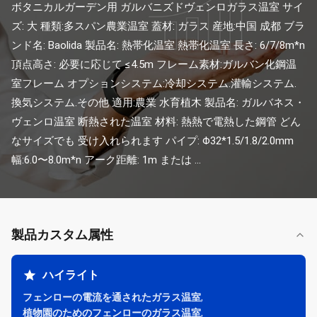
ボタニカルガーデン用 ガルバニズドヴェンロガラス温室 サイ
ズ: 大 種類:多スパン農業温室 蓋材: ガラス 産地:中国 成都 ブラ
ンド名: Baolida 製品名: 熱帯化温室 熱帯化温室 長さ: 6/7/8m*n 
頂点高さ: 必要に応じて ≤4.5m フレーム素材:ガルバン化鋼温
室フレーム オプションシステム:冷却システム.灌輸システム.
換気システム.その他 適用:農業 水育植木 製品名: ガルバネス・
ヴェンロ温室 断熱された温室 材料: 熱熱で電熱した鋼管 どん
なサイズでも 受け入れられます パイプ: Φ32*1.5/1.8/2.0mm 
幅:6.0〜8.0m*n アーク距離: 1m または ...
製品カスタム属性
ハイライト
フェンローの電流を通されたガラス温室
,
植物園のためのフェンローのガラス温室
,