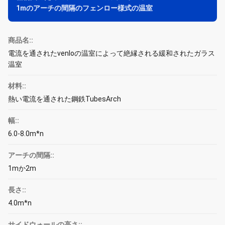
1mのアーチの間隔のフェンロー様式の温室
商品名::
電流を通されたvenloの温室によって絶縁される緩和されたガラス
温室
材料::
熱い電流を通された鋼鉄TubesArch
幅::
6.0-8.0m*n
アーチの間隔::
1mか2m
長さ::
4.0m*n
サイドウォールの高さ::