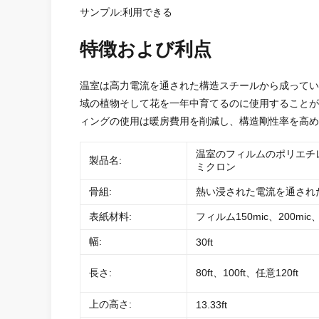
サンプル:利用できる
特徴および利点
温室は高力電流を通された構造スチールから成ってい
域の植物そして花を一年中育てるのに使用することが
ィングの使用は暖房費用を削減し、構造剛性率を高め
温室のフィルムのポリエチレ
製品名:
ミクロン
骨組:
熱い浸された電流を通され
表紙材料:
フィルム150mic、200mic
幅:
30ft
長さ:
80ft、100ft、任意120ft
上の高さ:
13.33ft