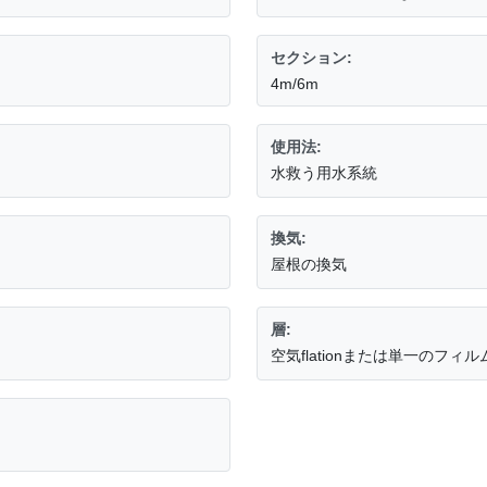
セクション:
4m/6m
使用法:
水救う用水系統
換気:
屋根の換気
層:
空気flationまたは単一のフィ