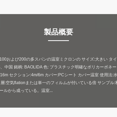
製品概要
00および200の多スパンの温室ミクロンの サイズ:大きい タ
、中国 銘柄: BAOLIDA 色: プラスチック明確なポリカーボネ
.8m/12m/16m セクション:4m/6m カバー:PCシート カバー温室 
 層:空気flationまたは単一のフィルムが付いている倍 サンプ