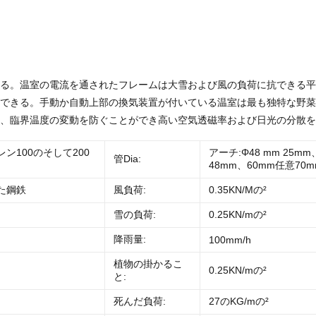
る。温室の電流を通されたフレームは大雪および風の負荷に抗できる平
できる。手動か自動上部の換気装置が付いている温室は最も独特な野菜
、臨界温度の変動を防ぐことができ高い空気透磁率および日光の分散を
ン100のそして200
アーチ:Φ48 mm 25m
管Dia:
48mm、60mm任意70
た鋼鉄
風負荷:
0.35KN/Mの²
、
雪の負荷:
0.25KN/mの²
降雨量:
100mm/h
植物の掛かるこ
0.25KN/mの²
と:
死んだ負荷:
27のKG/mの²