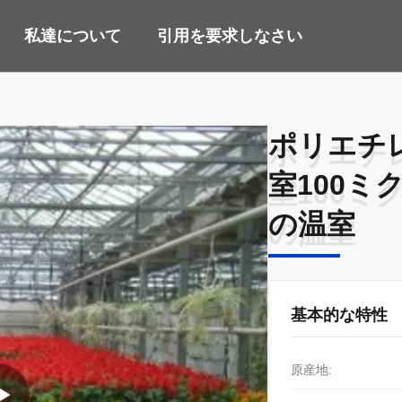
私達について
引用を要求しなさい
ポリエチ
ポリエチ
室100ミ
室100ミ
の温室
の温室
基本的な特性
原産地: