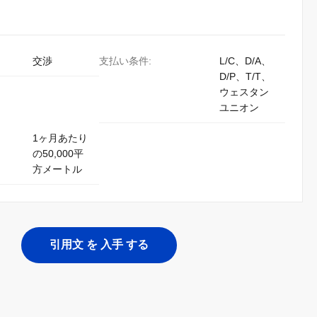
交渉
支払い条件:
L/C、D/A、
D/P、T/T、
ウェスタン
ユニオン
1ヶ月あたり
の50,000平
方メートル
引用文 を 入手 する