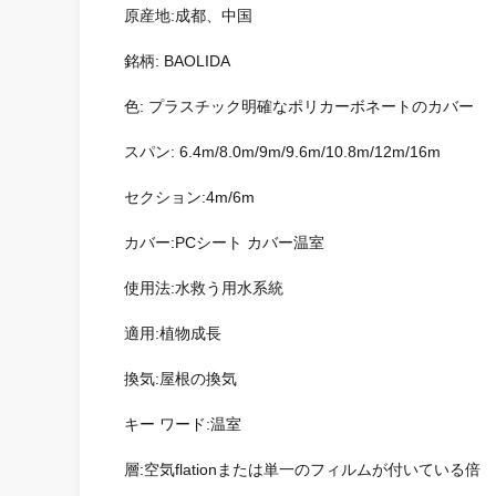
原産地:成都、中国
銘柄: BAOLIDA
色: プラスチック明確なポリカーボネートのカバー
スパン: 6.4m/8.0m/9m/9.6m/10.8m/12m/16m
セクション:4m/6m
カバー:PCシート カバー温室
使用法:水救う用水系統
適用:植物成長
換気:屋根の換気
キー ワード:温室
層:空気flationまたは単一のフィルムが付いている倍