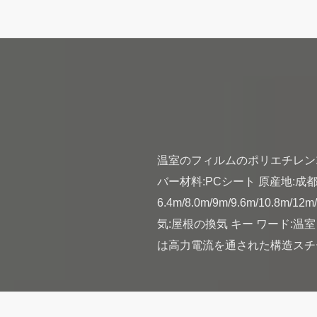
温室のフィルムのポリエチレン1
バー材料:PCシート 原産地:成都
6.4m/8.0m/9m/9.6m/10
気:屋根の換気 キー ワード:温室