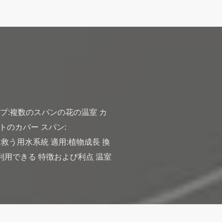
イプ:複数のスパンの花の温室 カ
ートのカバー スパン:
使用法:水救う用水系統 適用:植物成長 換
ル:利用できる 特徴および利点 温室