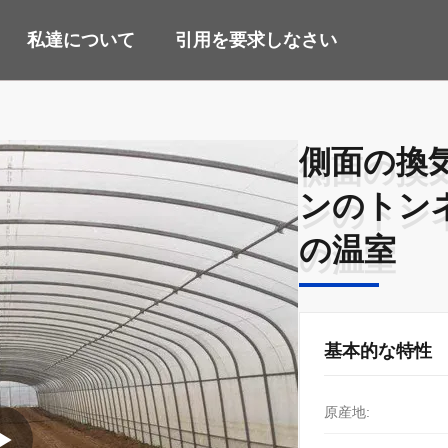
私達について
引用を要求しなさい
側面の換
側面の換
ンのトン
ンのトン
の温室
の温室
基本的な特性
原産地: