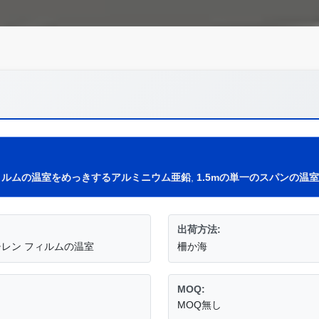
ィルムの温室をめっきするアルミニウム亜鉛
,
1.5mの単一のスパンの温室
出荷方法:
レン フィルムの温室
柵か海
MOQ:
MOQ無し