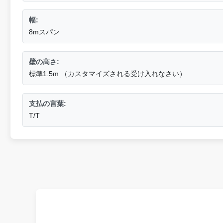
幅:
8mスパン
壁の高さ:
標準1.5m （カスタマイズされる受け入れなさい）
支払の言葉:
T/T