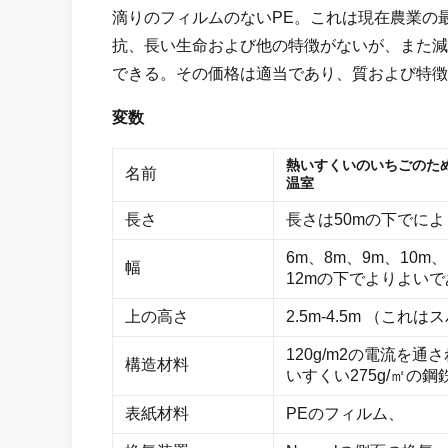
滴りのフィルムのないPE。これは現在農業の
抗、長い生命および他の特徴がないが、また減ら
できる。その価格は適当であり、質および特徴
変数
熱いすくいのいちごのた
名前
温室
長さ
長さは50mの下でに
6m、8m、9m、10
幅
12mの下でよりよい
上の高さ
2.5m-4.5m （こ
120g/m2の電流を
構造材料
いすくい275g/㎡の
表紙材料
PEのフィルム、