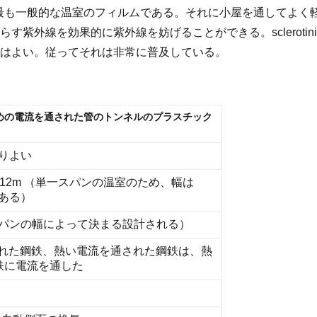
最も一般的な温室のフィルムである。それに小屋を通してよく
す紫外線を効果的に紫外線を妨げることができる。scleroti
はよい。従ってそれは非常に普及している。
めの電流を通された管のトンネルのプラスチック
よりよい
m、12m （単一スパンの温室のため、幅は
である）
れはスパンの幅によって決まる設計される）
通された鋼鉄、熱い電流を通された鋼鉄は、熱
鋼鉄に電流を通した