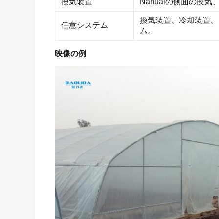
換気装置
Nanualの側面の換
換気装置、冷却装置、シス
任意システム
ム。
映像の例