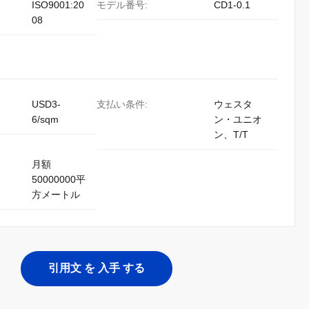
ISO9001:20
モデル番号:
CD1-0.1
08
USD3-
支払い条件:
ウェスタ
6/sqm
ン・ユニオ
ン、T/T
月額
50000000平
方メートル
引用文 を 入手 する