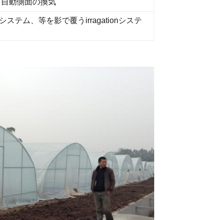
気、自動側面の換気
テム、等を影で覆うirragationシステ