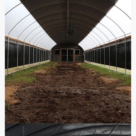
イプ、手動タイプ
い
テム
は
6
換気装置
横窓および循環ファン
い
熱湯暖房、熱気の暖房、
任
7
暖房装置
電気暖房
意
細流かん
それは温室の長さおよび
任
8
がいシス
幅に従ってカスタマイズ
意
テム
することができる
マイクロ
それは温室の長さおよび
スプリン
任
9
幅に従ってカスタマイズ
クラー シ
意
することができる
ステム
ライトを