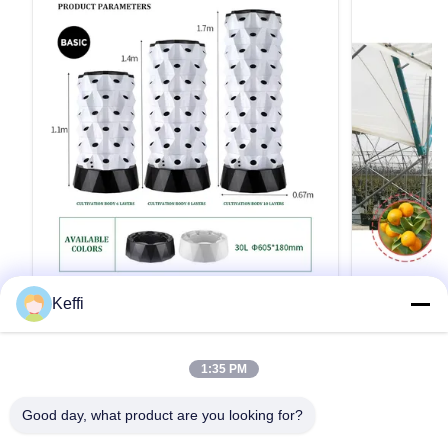
Keffi
30L 12 層 96 穴 エアロポニック垂直塔
マルチスパン
植物の栽培キット 野菜のための室内水栽
果物・野菜
培システム
製品説明 仕様 ポイントアナナス 栽培 塔選択可
ブルーベリー
1:35 PM
能な層6/8/10/12/14 層水タンク30L/100L材料プ
温室雨よけ 仕
ラスチック水ポンプの電圧110-
小さな尖塔型ま
Good day, what product are you looking for?
240V,2500L/H,15W植える穴48/64/80/96/112色
またはカスタマ
ホワイト/イエロー/グリーン注記30L 12層 96ホ
スタマイズ 
引用文 を 入手 する