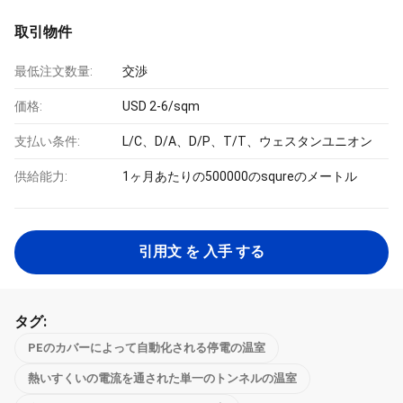
取引物件
最低注文数量:
交渉
価格:
USD 2-6/sqm
支払い条件:
L/C、D/A、D/P、T/T、ウェスタンユニオン
供給能力:
1ヶ月あたりの500000のsqureのメートル
引用文 を 入手 する
タグ:
PEのカバーによって自動化される停電の温室
熱いすくいの電流を通された単一のトンネルの温室