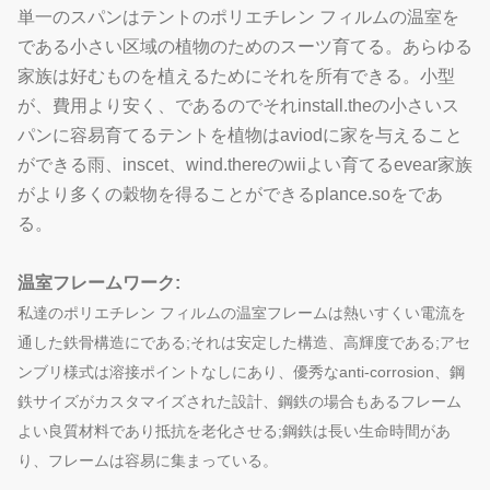
単一のスパンはテントのポリエチレン フィルムの温室を
である小さい区域の植物のためのスーツ育てる。あらゆる
家族は好むものを植えるためにそれを所有できる。小型
が、費用より安く、であるのでそれinstall.theの小さいス
パンに容易育てるテントを植物はaviodに家を与えること
ができる雨、inscet、wind.thereのwiiよい育てるevear家族
がより多くの穀物を得ることができるplance.soをであ
る。
温室フレームワーク:
私達のポリエチレン フィルムの温室フレームは熱いすくい電流を
通した鉄骨構造にである;それは安定した構造、高輝度である;アセ
ンブリ様式は溶接ポイントなしにあり、優秀なanti-corrosion、鋼
鉄サイズがカスタマイズされた設計、鋼鉄の場合もあるフレーム
よい良質材料であり抵抗を老化させる;鋼鉄は長い生命時間があ
り、フレームは容易に集まっている。