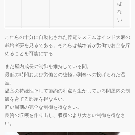
は
な
い
は
1
鉄骨構造
Hot-galvanized鋼管
これらの十分に自動化された停電システムはインド大麻の
い
栽培者夢を見るである。それらは栽培者が労働でお金を貯
めることを可能にする
温室のフ
から選ぶべき多くの厚さ
は
2
ィルム
がある
い
まだ屋内成長の制御を維持している間。
最低の時間および労働との総軽い剥奪への投げられた温
原料として良質のポリエ
は
3
昆虫の網
室。
チレン
い
温室の持続性そして節約の利点を生かしている間屋内の制
それは冷却ファンおよび
御を育てる部屋を得なさい。
は
4
冷却装置
冷却のパッドから成って
軽い周期の完全な制御を得なさい。
い
いる
良質の収穫を作り出し、収穫のより大きい制御を得なさ
い。
フィルム
電動タイプ、チェーン タ
は
5
圧延シス