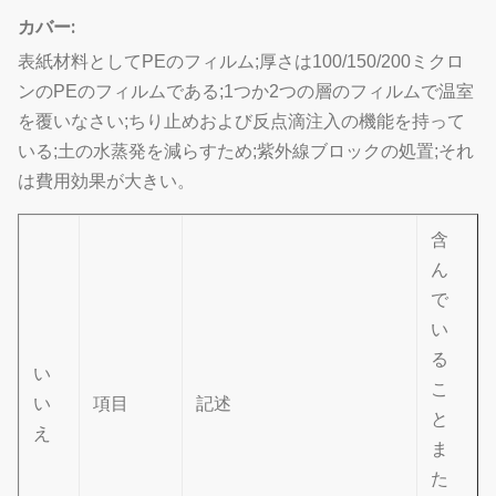
カバー:
表紙材料としてPEのフィルム;厚さは100/150/200ミクロ
ンのPEのフィルムである;1つか2つの層のフィルムで温室
を覆いなさい;ちり止めおよび反点滴注入の機能を持って
いる;土の水蒸発を減らすため;紫外線ブロックの処置;それ
は費用効果が大きい。
含
ん
で
い
る
い
こ
い
項目
記述
と
え
ま
た