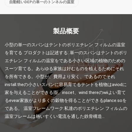
自動軽いDEPの単一のトンネルの温室
製品概要
小型の単一のスパンはテントのポリエチレン フィルムの温室
を育てる プロダクトは記述する: 単一のスパンはテントのポリ
エチレン フィルムの温室をである小さい区域の植物のための
スーツ育てる。あらゆる家族は好むものを植えるためにそれ
を所有できる。小型が、費用より安く、であるのでそれ
install.theの小さいスパンに容易育てるテントを植物はaviodに
家を与えることができる雨、inscet、wind.thereのwiiよい育て
るevear家族がより多くの穀物を得ることができるplance.soを
である。 温室フレームワーク:私達のポリエチレン フィルムの
温室フレームは熱いすくい電流を通した鉄骨構造...