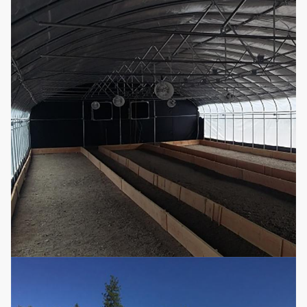
容易自動軽い剥奪の停電
任
10
記入しな
の温室を組み立てなさい
意
さい
実生植物
任
11
移動可能な播くベッド
のベッド
意
それは便利および現実
的、栄養素を加える必要
任
12
水耕栽培
性再使用することができ
意
ない。