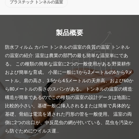
プラスチック トンネルの温室
製品概要
防水フィルム カバー トンネルの温室の良質の温室 トンネル
の温室の紹介: 温室は農業の部門の最も簡単な温室単にであ
る。 この種類の簡単な温室に2つの一般使用がある:野菜耕作
および簡単な育成。 小屋に一般に1から2メートルの6から9メ
ートル、肩の高さ、3.5から4.5メートルの天井高、および60か
ら80メートルの長さのスパンがある。 トンネルの温室の構造: 
構造が簡単であるのでこの種類の温室の設計データは地面に
比較的小さい、基礎一般に挿入されるまたは簡単で具体的な
基礎、骨組は電流を通された円形の管を一般使用。 温室の両
側に2つの出口が、中反昆虫の網が付いている、昆虫を汚染か
ら防ぐためにウイルス運...