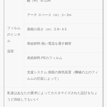
幅（m）:6-12m
アーチ スペース（m）:1~ 2m
フィルム
屋根の高さ（m）:2.8~ 4.5
のトンネ
ル
骨組材料:熱い電流を通す鋼管
温室
表紙材料:PEのフィルム
支援システム:側面の換気装置（機械の上のフィ
ルムの圧延によって）
私達はあなたの要求によってカスタマイズされた設計をちょ
うど供給してもいい!