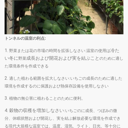
トンネルの温室の利点:
1.
冷た
野菜または花の市場の時間を拡張しなさい:温室の使用は
い冬に
成長および
開花および実を結ぶこと
野菜
のために適し
た環境条件を作成できる
2.
適した植わる範囲を拡大しなさい:いちごの成長のために適した
環境を作成するのに保護および熱保存設備を使用しなさい
3.
植物の無公害に植わることのために便利。
4.
穀物の収穫を増加しなさい
:いちごのに成長、つぼみの微
分、休眠状態および開花し、実を結ぶ解放必要な環境を作成でき
る現代大規模な温室では、温度、湿気、ライト、日光、等十分に