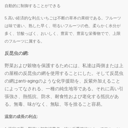
自動的に制御することができる
5.高い経済的な利点:いちごは不断の草本の果樹である。フルーツ
は味で速い、熟した早く、明るいフルーツの色、柔らかく水分が
多く、甘酸っぱく、おいしく、豊富で、豊富な栄養物でで、上限
のフルーツに属する。
反昆虫の網:
野菜および穀物を保護するためには、私達は両側または上
の屋根の反昆虫の網を使用することにした。そして反昆虫
の網はanti-agingのような化学援助を、反紫外加えること
によってなされる、一種の純生地等である。それに高い引
張強さ、熱抵抗、防水、耐食性および老化する抵抗があ
る。無毒、味がなく、無駄、等を捨ること容易。
温室の成長の利点: