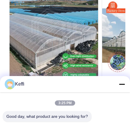
Keffi
24m x 40m マルチスパン温室 150ミクロ
BAOLID
ン PEフィルムカバー
用長さ10~7
24x40メートル 多スパン大型農業用野菜温室設
BAOLIDA 
3:25 PM
備 技術仕様 温室サイズ 幅：24m（80フィー
ター シェー
ト）/ 長さ：40m（133フィート） 温室総面積
多スパン温室 
Good day, what product are you looking for?
960平方メートル（10640平方フィート） 被覆材
ム屋根:雨から
150ミクロンPEフィルム 耐風性 ≤89km/h 吊り下
で 損傷を受
引用文 を 入手 する
げ荷重容量 ≤18kg/㎡ 保証 パイプ：3年 / フィル
デザイン:自