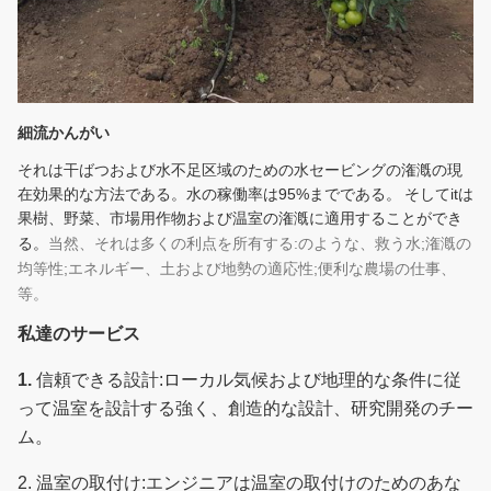
細流かんがい
それは干ばつおよび水不足区域のための水セービングの潅漑の現
在効果的な方法である。水の稼働率は95%までである。
そしてi
tは
果樹、野菜、市場用作物および温室の潅漑に適用することができ
る。
当然、それは多くの利点を所有する:のような、救う水;潅漑の
均等性;エネルギー、土および地勢の適応性;便利な農場の仕事、
等。
私達のサービス
1.
信頼できる設計:ローカル気候および地理的な条件に従
って温室を設計する強く、創造的な設計、研究開発のチー
ム。
2.
温室の取付け:エンジニアは温室の取付けのためのあな