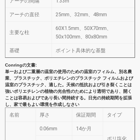
アーチの間隔
1.33m
アーチの直径
25mm、32mm、48mm
60X1.5mm、50X70mm、
主要な柱
50x100mm、80x80mm
基礎
ポイント具体的な基盤
Conringの文書:
単一および二重層の温室の使用のための温室のフィルム、別名農
業、プラスチック、ポリエチレンのプラスチック フィルムおよび
温室のプラスチック、適した。天候の抵抗および引き裂くことは
強いポリエチレンの植物の光合性のためにより透明であり、開く
ことは容易およびであり長い間持続する。日光の持続期間を拡張
し、家で最もよい環境を作成しなさい
名前
厚さ
保証期間
タイプ
0.06mm
14か月
ポリ塩化