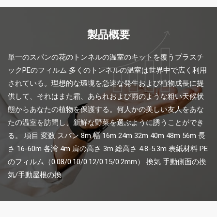
製品概要
単一のスパンの花のトンネルの温室のキットを覆うプラスチ
ックPEのフィルム 多くのトンネルの温室は世界中で広く利用
されている。理想的な環境を急速な発生および植物成長に提
供して、それはまた霜、あられおよび雨のような粗い天候状
態からあなたの植物を保護する。何人かの美しい友人をあな
たの温室を訪問し、新鮮な野菜を選ぶように誘うことができ
る。 項目 変数 スパン 8m 幅 16m 24m 32m 40m 48m 56m 長
さ 16-60m 各湾 4m 肩の高さ 3m 総高さ 4.8-5.3m 表紙材料 PE
のフィルム（0.08/0.10/0.12/0.15/0.2mm） 換気 手動側面の換
気/手動屋根の換...