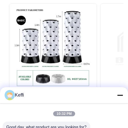
Keffi
30L 12 層 96 穴 エアロポニック垂直塔
10 層 30L
植物の栽培キット 野菜のための室内水栽
ーデン 水
培システム
製品説明 仕様 ポイントアナナス 栽培 塔選択可
製品説明 仕様
10:32 PM
能な層6/8/10/12/14 層水タンク30L/100L材料プ
能な層6/8/10
ラスチック水ポンプの電圧110-
スチック水ポンプの
Good day, what product are you looking for?
240V,2500L/H,15W植える穴48/64/80/96/112色
植える穴48/6