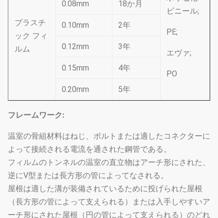
0.08mm
18か月
ビニール;
プラスチ
0.10mm
2年
PE;
ック フィ
0.12mm
3年
ルム
エヴァ;
0.15mm
4年
PO
0.20mm
5年
フレームワーク:
温室の骨組材料はねじ、ボルトまたは適したコネクターに
よって接続される電流を通された鋼管である。
フィルムのトンネルの温室の直立物はアーチ形にされた、
逆にV型または長方形の管によってなされる。
屋根は適した溝が装備されているために投げられた屋根
（長方形の管によって支えられる）または入手しやすいア
ーチ形にされた屋根（円の管によって支えられる）のどれ