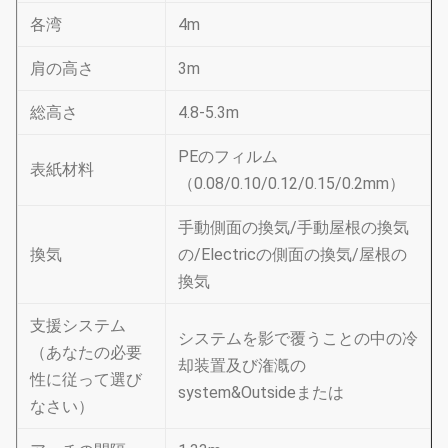
各湾
4m
肩の高さ
3m
総高さ
4.8-5.3m
PEのフィルム
表紙材料
（0.08/0.10/0.12/0.15/0.2mm）
手動側面の換気/手動屋根の換気
換気
の/Electricの側面の換気/屋根の
換気
支援システム
システムを影で覆うことの中の冷
（あなたの必要
却装置及び潅漑の
性に従って選び
system&Outsideまたは
なさい）