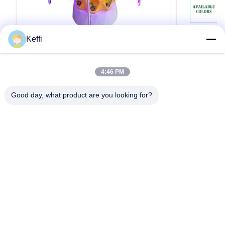
Keffi
10層 80穴 30L垂直水栽培システム ライ
30L 8層 
ト付きの空調栽培塔
ー 水耕栽培
培 家庭用
製品説明 仕様 ポイントアナナス 栽培 塔選択可
製品の説明 仕
4:46 PM
能な層6/8/10/12/14層水タンク30L/100L材料プ
質ABSポール
ラスチック水ポンプの電圧110-
30L 詳細画
Good day, what product are you looking for?
240V,2500L/H,15W植える穴48/64/80/96/112色
ることもでき
ホワイト/イエロー/グリーン注記30L 10層80穴
だけです、よ
引用文 を 入手 する
水育塔のみの表示価格 詳細 画像 オプションシ
れます。 会社
ステム 応用シナリオ 梱包&配送 他の温室が必要
あり、研究開
なら,我々は供給することができます.フォロー画
エンジニアリ
像をクリック温室の温室の温室の温室の温室が
ます。 15年間
会社プロフィール BAOLIDAは温室のメーカーで
Greenhou
す 私たちは,R&D,生産,販売,設置を統合するエン
よび倉庫スペ
家
プロダクト
ビデオ
私達について
工場旅行
品質管理
ジニアリングソリューションを供給します...
地域に輸出さ
引用を要求しなさい
的なサービス
す！ ...
Tel: 0086-8613980853449-8613980853449-8
E-mail: manager@scbldgj.com