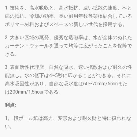
さざ波の高
7
6
5
1. 技術を、高水吸収と、高水抵抗、速い拡散の速度、べと
さ（mm）
病の抵抗、冷却の効率、長い耐用年数等架橋結合している
さざ波の角
45*45
45*45
45*45
ポリマー材料およびスペースの新しい世代を採用する。
度
30*60
30*60
30*60
2. 大きい区域の蒸発、優秀な透磁率は、水が全体のぬれた
カーテン・ウォールを通って均等に広がったことを保障で
きる。
3. 表面活性代理店、自然な吸水、速い拡散および耐久の性
能無し。水の低下は4~5秒に広がることができる。それに
高水吸囚性があり、自然な吸水度は60~70mm/5minまた
は200mm/1.5hourである。
利点:
1。 段ボール紙は高力、変形および耐久財と特に扱われな
い。