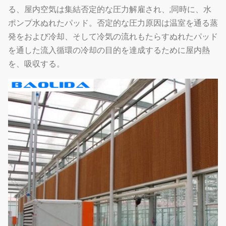
る、屋内空気は集結否定的な圧力解雇され、;同時に、水
ポンプ水ぬれたパッド。否定的な圧力原因は温室を通る蒸
発をおよび冷却、そして冷気の流れもたらすぬれたパッド
を通した流入循環の冷却の目的を達成するために屋内熱
を、吸収する。