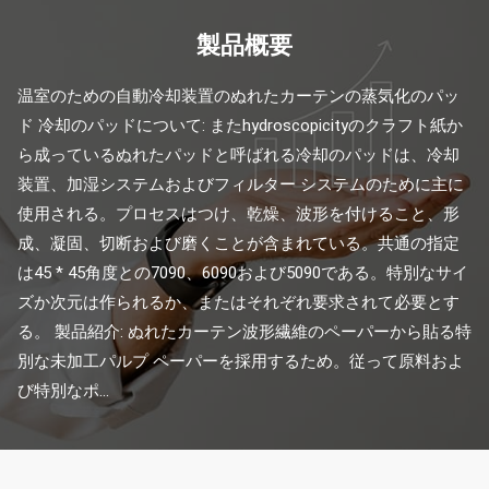
製品概要
温室のための自動冷却装置のぬれたカーテンの蒸気化のパッ
ド 冷却のパッドについて: またhydroscopicityのクラフト紙か
ら成っているぬれたパッドと呼ばれる冷却のパッドは、冷却
装置、加湿システムおよびフィルター システムのために主に
使用される。プロセスはつけ、乾燥、波形を付けること、形
成、凝固、切断および磨くことが含まれている。共通の指定
は45 * 45角度との7090、6090および5090である。特別なサイ
ズか次元は作られるか、またはそれぞれ要求されて必要とす
る。 製品紹介: ぬれたカーテン波形繊維のペーパーから貼る特
別な未加工パルプ ペーパーを採用するため。従って原料およ
び特別なポ...