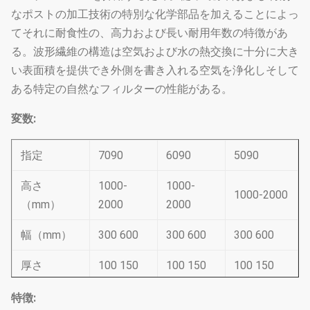
なポストの加工技術の特別な化学部品を加えることによっ
てそれに耐食性の、高力および長い耐用年数の特徴があ
る。波形繊維の構造は空気および水の熱交換に十分に大き
い表面積を提供でき外側を書き入れる空気を浄化しそして
ある特定の自然なフィルターの性能がある。
変数:
指定
7090
6090
5090
高さ
1000-
1000-
1000-2000
（mm）
2000
2000
幅（mm）
300 600
300 600
300 600
厚さ
100 150
100 150
100 150
（mm）
200 300
200 300
200 300
特徴: