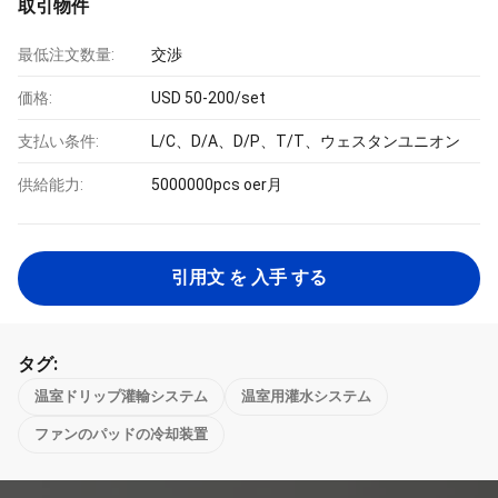
取引物件
最低注文数量:
交渉
価格:
USD 50-200/set
支払い条件:
L/C、D/A、D/P、T/T、ウェスタンユニオン
供給能力:
5000000pcs oer月
引用文 を 入手 する
タグ:
温室ドリップ灌輸システム
温室用灌水システム
ファンのパッドの冷却装置