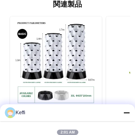
関連製品
Keffi
30L 12 層 96 穴 エアロポニック垂直塔
バオリダ 6 
植物の栽培キット 野菜のための室内水栽
培 水培垂直
培システム
製品説明 仕様 ポイントアナナス 栽培 塔選択可
製品説明 仕様
2:01 AM