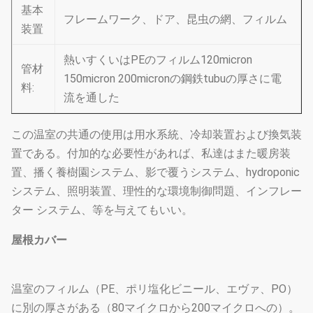
基本
フレームワーク、ドア、昆虫の網、フィルム
装置
熱いすくいはPEのフィルム120micron
管材
150micron 200micronの鋼鉄tubuの厚さに電
料:
流を通した
この温室の共通の使用は用水系統、冷却装置および換気装
置である。付加的な必要性があれば、私達はまた暖房装
置、播く養樹園システム、影で覆うシステム、hydroponic
システム、照明装置、理性的な環境制御問題、インフレー
ター システム、等を与えてもいい。
屋根カバー
温室のフィルム（PE、ポリ塩化ビニール、エヴァ、PO）
に別の厚さがある（80マイクロから200マイクロへの）。