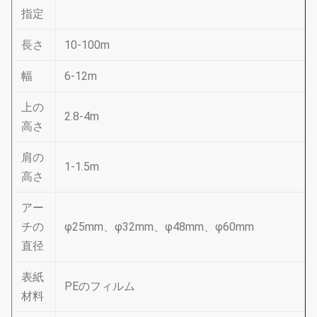
指定
長さ
10-100m
幅
6-12m
上の
2.8-4m
高さ
肩の
1-1.5m
高さ
アー
チの
φ25mm、φ32mm、φ48mm、φ60mm
直径
表紙
PEのフィルム
材料