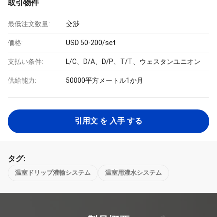
取引物件
最低注文数量:
交渉
価格:
USD 50-200/set
支払い条件:
L/C、D/A、D/P、T/T、ウェスタンユニオン
供給能力:
50000平方メートル1か月
引用文 を 入手 する
タグ:
温室ドリップ灌輸システム
温室用灌水システム