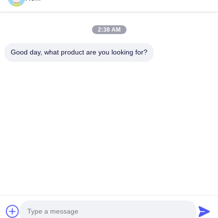
大型多スパンPE温室 長さ50~100m 幅
鋼鉄フレーム
7~10m
150/20
農業用大型マルチスパンビニールハウス 低コス
Flim Tunnel Ho
2:38 AM
トトンネル温室 様々な農業ニーズに合わせてカ
Hot Sale Poly
スタマイズ可能なオプションを備えた、花や植
for Farmi
Good day, what product are you looking for?
物栽培のための高品質で費用対効果の高い温室
農業用温室フ
ソリューション。 製品仕様 項目 説明 含むかど
ネルマルチスパ
引用文 を 入手 する
うか 製品名 農業用温室フレームマルチスパン野
亜鉛メッキ鋼管
菜栽培トンネルマルチスパンフィルム温室 / 鉄
厚さから選択可
骨構造 溶融亜鉛メッキ鋼管 はい 温室フィルム
質ポリエチレ
様々な厚さから選択可能 オプション 防虫ネット
光ネット 夏
高品質ポリエチレンを原料として使用 オプショ
の保温 オプシ
ン 遮光ネット 夏の遮光、雨よけ、保湿、冷却、
よけ、保湿、冷
家
プロダクト
ビデオ
私達について
工場旅行
品質管理
冬春の保温 オプション 冷却システム 夏の遮
引用を要求しなさい
光、雨よけ、保湿、冷却、冬春の保温 オプショ
ン 暖房システ...
Tel: 0086-8613980853449-8613980853449-8
E-mail: manager@scbldgj.com
© 2026 Sichuan Baolida Metal Pipe Fittings Manufacturing Co., Ltd.. All
Rights Reserved.