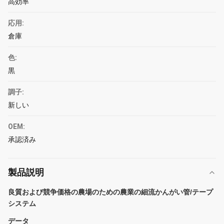
高効率
応用:
倉庫
色:
黒
調子:
新しい
OEM:
承認済み
製品説明
良質および競争価格の農場のための農業の細流かんがい管/テープ
システム
データ