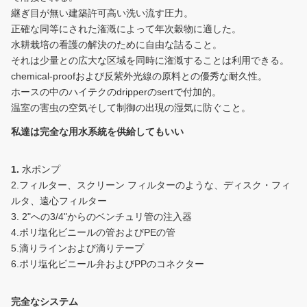
継ぎ目が無い建築許可高い洗い流す圧力。
正確な同等にされた潅漑によって年次穀物に適した。
水耕栽培の看護の解決のために自由な詰ること。
それは少量との広大な区域を同時に潅漑することは利用できる。
chemical-proofおよび反紫外光線の原料との優秀な耐久性。
ホースの中のハイテクのdripperのsertで付加的。
温室の害虫の空気そして制御の出現の湿気に防ぐこと。
私達は完全な用水系統を供給してもいい
1.
水ポンプ
2.フィルター、スクリーン フィルターのような、ディスク・フィ
ルタ、遠心フィルター
3. 2"への3/4"からのベンチュリ管の注入器
4.ポリ塩化ビニールの管およびPEの管
5.滴りラインおよび滴りテープ
6.ポリ塩化ビニール弁およびPPのコネクター
完全なシステム