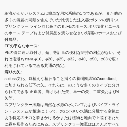
細流かんがいシステムは簡単な用水系統の1つであるが、また他の
多くの装置の同類を含んでいた:比例した注入器;ボタンの滴り:ス
プリンクラー:ライン同じ高さの弁:FEのホース;ポリ塩化ビニール
のホース;テープおよび付属品を滴らせなさい;噴霧のホースおよび
付属品。
FEの平らなホース:
PEの管に速い取付け、錆、等計量の便利な維持の利点がない。そ
れは潅漑system.φ16、φ20、φ25、φ32、φ40、φ50、φ63で広く
利用されているである共通の指定。
滴りの矢:
soiless文化、鉢植えな植わること播くの養樹園温室のseedbed、
に加えられる低下の矢。それらは、のような多くのタイプに分け
られてできる:正直者、曲げられた矢、単一の矢、二重矢および4
矢等。
スプリンクラー潅漑は自然な水源の水ポンプおよびパイプ・ライ
ン・システムか相違によって、水に小さい水滴に分散する空気に
ある特定の圧力と吹きかけるかまたは植物と地面で上陸するため
に霧を形作るためにある。スプリンクラー潅漑はほとんどすべて