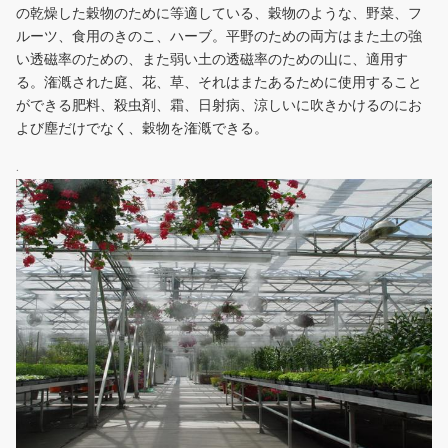
の乾燥した穀物のために等適している、穀物のような、野菜、フ
ルーツ、食用のきのこ、ハーブ。平野のための両方はまた土の強
い透磁率のための、また弱い土の透磁率のための山に、適用す
る。潅漑された庭、花、草、それはまたあるために使用すること
ができる肥料、殺虫剤、霜、日射病、涼しいに吹きかけるのにお
よび塵だけでなく、穀物を潅漑できる。
.