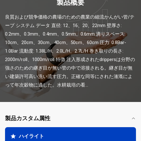
製品概要
良質および競争価格の農場のための農業の細流かんがい管/テ
ープ システム データ 直径: 12、16、20、22mm 壁厚さ: 
0.2mm、0.3mm、0.4mm、0.5mm、0.6mm 滴りスペース: 
10cm、20cm、30cm、40cm、50cm、60cm 圧力: 0.8Bar-
1.0Bar 流動度: 1.38L/H、2.0L/H、2.7L/H 巻き取りの長さ: 
2000m/roll、1000m/roll 特徴 注入形成されたdrippersは分野の
強さのための継ぎ目が無い管の中で溶接される。継ぎ目が無
い建築許可高い洗い流す圧力。正確な同等にされた潅漑によ
って年次穀物に適した。水耕栽培の看...
製品カスタム属性
ハイライト