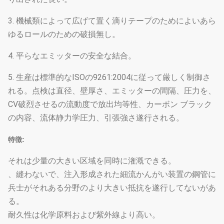
3. 機械類によって広げて置く滴りテープのためによいあら
ゆるロールのための破損無し。
4. 平らなエミッターの安全な結合。
5. 生産は標準的なISOの9261:2004に従って厳しく制御さ
れる。点検は直径、壁厚さ、エミッターの間隔、圧力を、
CV破烈させるの流動度で放出均等性、カーボン ブラック
の内容、流体静力学圧力、引張強さ遂行される。
特徴:
それは少量の大きい区域を同時に潅漑できる。
、縫わないで、注入形成された細流かんがい装置の鋼管に
兵士がそれある分野のより大きい抵抗を遂行してないがあ
る。
耐久性は化学原料および紫外線より高い。