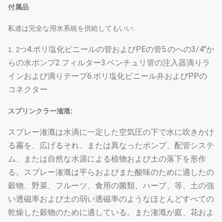
付属品
私達は完全な用水系統を供給してもいい:
4.ポリ塩化ビニールの
管およびPEの管5.のへの3/4"か
1. 2つ
らの
水ポンプ2.フィルター3.ベンチュリ管の注入器
滴りラ
インおよび滴りテープ
6.ポリ塩化ビニール弁およびPPの
コネクター
スプリンクラー潅漑:
スプレー潅漑は水滴に一定した空気圧の下で水に吹きかけ
る霧を、広げるそれ、または異なったポンプ、配管システ
ム、または自然な水源による植物および土の落下を形作
る。スプレー潅漑は平らおよびまた酸味のために適したの
穀物、野菜、フルーツ、食用の菌類、ハーブ、等、土の強
い透磁率および土の弱い透磁率のようなほとんどすべての
乾燥した穀物のために適している。また潅漑が庭、花およ