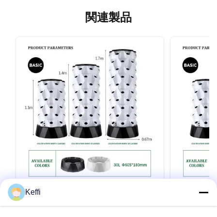
関連製品
Keffi
30L 12 層 96 穴 エアロポニック垂直塔
30L 8層 
植物の栽培キット 野菜のための室内水栽
ー 水耕栽培
培システム
培 家庭用