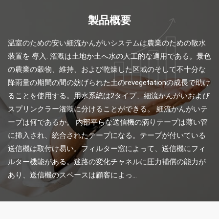
製品概要
温室のための安い細流かんがいシステムは農業のための散水
装置を 導入: 潅漑は土地か土へ水の人工的な適用である。景色
の農業の穀物、維持、および乾燥した区域のそして不十分な
降雨量の期間の間の妨げられた土のrevegetationの成長で助け
ることを使用する。用水系統は2タイプ、細流かんがいおよび
スプリンクラー潅漑に分けることができる。 細流かんがいテ
ープは何であるか。 内部平らな送信機の滴りテープは薄い管
に挿入され、統合されたテープになる。テープが付いている
送信機は取付け易い。フィルター窓によって、送信機にフィ
ルター機能がある。迷路の変化チャネルに圧力補償の能力が
あり、送信機のスペースは顧客によっ...