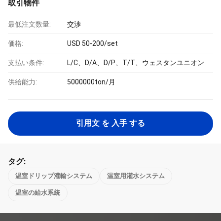
取引物件
最低注文数量:
交渉
価格:
USD 50-200/set
支払い条件:
L/C、D/A、D/P、T/T、ウェスタンユニオン
供給能力:
5000000ton/月
引用文 を 入手 する
タグ:
温室ドリップ灌輸システム
温室用灌水システム
温室の給水系統