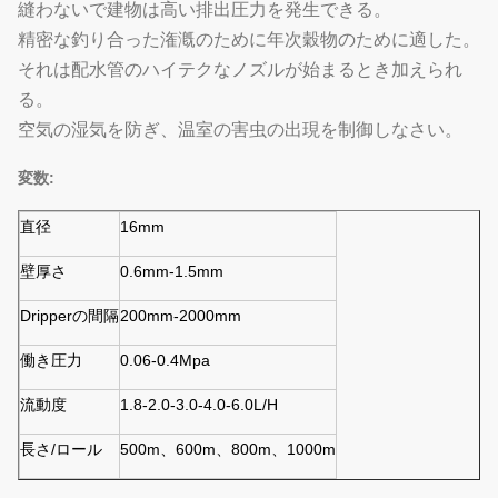
縫わないで建物は高い排出圧力を発生できる。
精密な釣り合った潅漑のために年次穀物のために適した。
それは配水管のハイテクなノズルが始まるとき加えられ
る。
空気の湿気を防ぎ、温室の害虫の出現を制御しなさい。
変数:
直径
16mm
壁厚さ
0.6mm-1.5mm
Dripperの間隔
200mm-2000mm
働き圧力
0.06-0.4Mpa
流動度
1.8-2.0-3.0-4.0-6.0L/H
長さ/ロール
500m、600m、800m、1000m