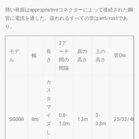
熱い発掘はappropriativeコネクターによって接続された鋼
管に電流を通した。扱われるすべての管はanti-rustであ
り。
2ア
モデ
長
ーチ
肩の
上の
幅
管Dia
ル
さ
間の
高さ
高さ
間隔
カ
ス
タ
マ
イ
0.8-
3-
SG008
8m
1.3m
25/32/48
ズ
1.0m
3.3m
し