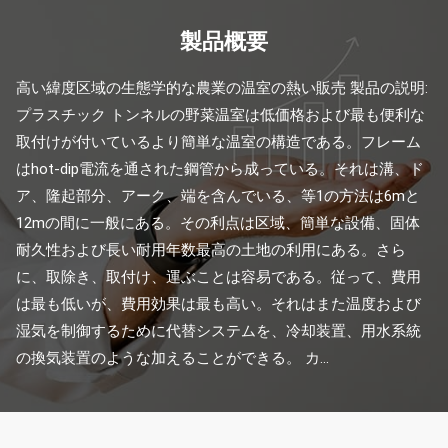
製品概要
高い緯度区域の生態学的な農業の温室の熱い販売 製品の説明: 
プラスチック トンネルの野菜温室は低価格および最も便利な
取付けが付いているより簡単な温室の構造である。フレーム
はhot-dip電流を通された鋼管から成っている。それは溝、ド
ア、隆起部分、アーク、端を含んでいる、等1の方法は6mと
12mの間に一般にある。その利点は区域、簡単な設備、固体
耐久性および長い耐用年数最高の土地の利用にある。さら
に、取除き、取付け、運ぶことは容易である。従って、費用
は最も低いが、費用効果は最も高い。それはまた温度および
湿気を制御するために代替システムを、冷却装置、用水系統
の換気装置のような加えることができる。 カ...