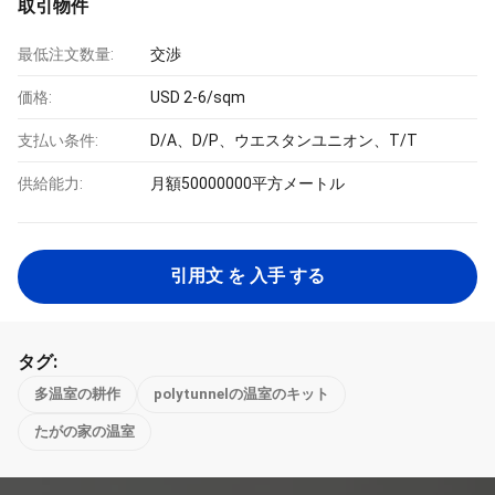
取引物件
最低注文数量:
交渉
価格:
USD 2-6/sqm
支払い条件:
D/A、D/P、ウエスタンユニオン、T/T
供給能力:
月額50000000平方メートル
引用文 を 入手 する
タグ:
多温室の耕作
polytunnelの温室のキット
たがの家の温室