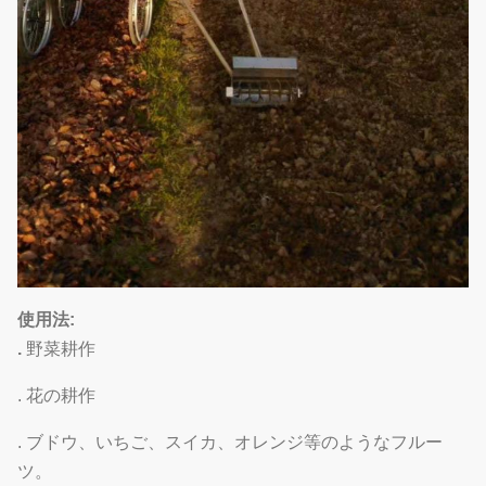
使用法:
.
野菜耕作
. 花の耕作
. ブドウ、いちご、スイカ、オレンジ等のようなフルー
ツ。