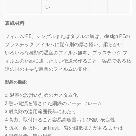
い
表紙材料
:
フィルム:PE、シングルまたはダブルの層は、design.PEの
プラスチック フィルムに従う別の厚さ軽い、柔らかい、
いろいろな種類の温室のフィルム無毒、プラスチック フ
ィルムのために適したよい伝送形作ること、容易である私
達の国の主要な農業のフィルムの変化。
製品の機能:
温室の設計のためのカスタム化
1.
2.熱い電流を通された鋼鉄のアーチ フレーム
3.耐久財の適用範囲長年にわたり
4.高力、取付けること容易高容量および強い安定性
5.防水、耐火性、antirust、紫外線抵抗力がある;または