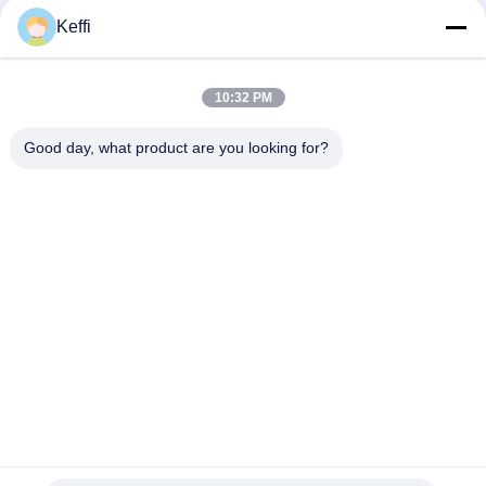
Keffi
10層 80穴 30L垂直水栽培システム ライ
30L 8層 
ト付きの空調栽培塔
リーン 垂
製品説明 仕様 ポイントアナナス 栽培 塔選択可
製品説明 仕様
10:32 PM
能な層6/8/10/12/14層水タンク30L/100L材料プ
6/8/10階層
ラスチック水ポンプの電圧110-
径630mm高さ11
Good day, what product are you looking for?
240V,2500L/H,15W植える穴48/64/80/96/112色
64ホールヒ
ホワイト/イエロー/グリーン注記30L 10層80穴
画像 他の温
引用文 を 入手 する
水育塔のみの表示価格 詳細 画像 オプションシ
できます.フ
ステム 応用シナリオ 梱包&配送 他の温室が必要
温室の温室の温
なら,我々は供給することができます.フォロー画
は温室のメーカ
像をクリック温室の温室の温室の温室の温室が
設置を統合す
会社プロフィール BAOLIDAは温室のメーカーで
ンを供給します.
す 私たちは,R&D,生産,販売,設置を統合するエン
トル以上の製
家
プロダクト
ビデオ
私達について
工場旅行
品質管理
ジニアリングソリューションを供給します...
は35カ国以
引用を要求しなさい
な製品と効率的.
Tel: 0086-8613980853449-8613980853449-8
E-mail: manager@scbldgj.com