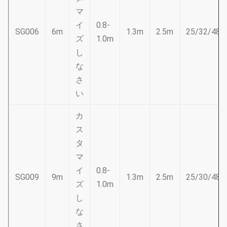
マ
イ
0.8-
SG006
6m
1.3m
2.5m
25/32/48
ズ
1.0m
し
な
さ
い
カ
ス
タ
マ
イ
0.8-
SG009
9m
1.3m
2.5m
25/30/48
ズ
1.0m
し
な
さ