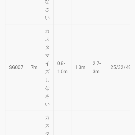
な
さ
い
カ
ス
タ
マ
イ
0.8-
2.7-
SG007
7m
1.3m
25/32/48
ズ
1.0m
3m
し
な
さ
い
カ
ス
タ