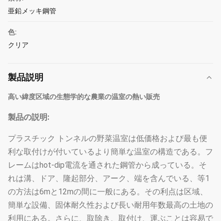
亜鉛メッキ鋼管
色:
クリア
製品説明
高い緯度区域の生態学的な農業の温室の熱い販売
製品の説明:
プラスチック トンネルの野菜温室は低価格および最も便
利な取付けが付いているより簡単な温室の構造である。フ
レームはhot-dip電流を通された鋼管から成っている。そ
れは溝、ドア、隆起部分、アーク、端を含んでいる、等1
の方法は6mと12mの間に一般にある。その利点は区域、
簡単な設備、固体耐久性および長い耐用年数最高の土地の
利用にある。さらに、取除き、取付け、運ぶことは容易で