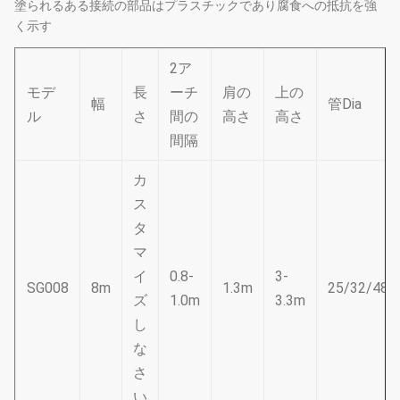
塗られるある接続の部品はプラスチックであり腐食への抵抗を強
く示す
2ア
モデ
長
ーチ
肩の
上の
幅
管Dia
ル
さ
間の
高さ
高さ
間隔
カ
ス
タ
マ
イ
0.8-
3-
SG008
8m
1.3m
25/32/48
ズ
1.0m
3.3m
し
な
さ
い