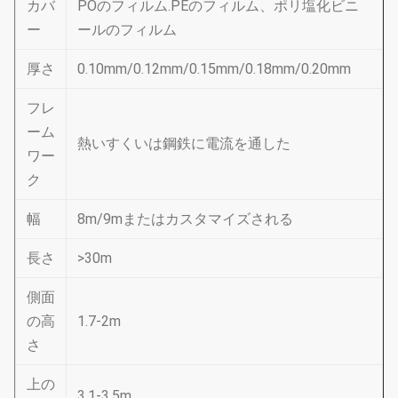
カバ
POのフィルム.PEのフィルム、ポリ塩化ビニ
ー
ールのフィルム
厚さ
0.10mm/0.12mm/0.15mm/0.18mm/0.20mm
フレ
ーム
熱いすくいは鋼鉄に電流を通した
ワー
ク
幅
8m/9mまたはカスタマイズされる
長さ
>30m
側面
の高
1.7-2m
さ
上の
3.1-3.5m