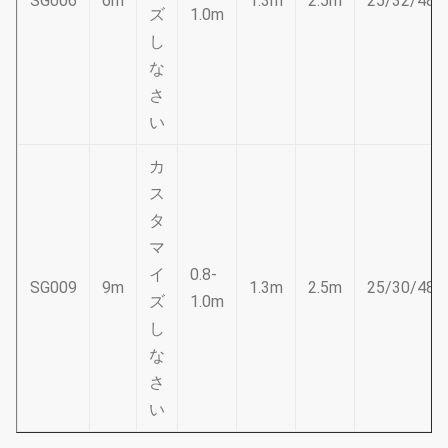
SG006
6m
1.3m
2.5m
25/32/48
ズ
1.0m
し
な
さ
い
カ
ス
タ
マ
イ
0.8-
SG009
9m
1.3m
2.5m
25/30/48
ズ
1.0m
し
な
さ
い