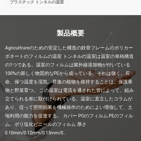
プラスチック トンネルの温室
製品概要
Agricultrureのための安定した構造の鉄骨フレームのポリカー
ボネートのフィルムの温室 トンネルの温室は温室の単純構造
の1つである。温室のフィルムは紫外線添加物が付いている
100%の新しく物質的なPEから成っている。それは強く、長
命、保つ温度を湿気、昇進の植物を維持することは、保護果
物と野菜育つ。 この温室は電流を通された管によって、組み
立てられる単に取付けられている。温室に直立したコラムが
あり、従って照明効果を機械操作のためによい増強して、土
地利用の能力を促進する。 カバー POのフィルム.PEのフィル
ム、ポリ塩化ビニールのフィルム 厚さ 
0.10mm/0.12mm/0.15mm/0...