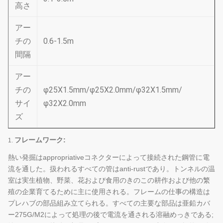
高さ
アー
チの
0.6-1.5m
間隔
アー
チの
φ25X1.5mm/φ25X2.0mm/φ32X1.5mm/
サイ
φ32X2.0mm
ズ
フレームワーク:
1.
熱い発掘はappropriativeコネクターによって接続された鋼管に電
流を通した。扱われるすべての管はanti-rustであり。トンネルの温
室は実生植物、野菜、花および食用のきのこの耕作および他の繁
殖の企業育てるために主に使用される。フレームの仕事の構造は
プレハブの部品組み立てられる。すべての主要な部品は亜鉛カバ
ー275G/M2によって処理の後で電流を通される溶融めっきである;