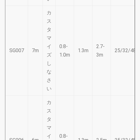
カ
ス
タ
マ
イ
0.8-
2.7-
SG007
7m
1.3m
25/32/48
ズ
1.0m
3m
し
な
さ
い
カ
ス
タ
マ
イ
0.8-