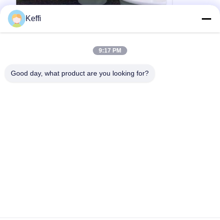
Keffi
30L 9 層商業用自動水耕タワー レタス栽
10層 80穴
培垂直アクアポニック システム (ポンプ
ト付きの空
付き)
製品説明 植物栽培アイテム野菜栽培縦型水耕栽
製品説明 仕様
9:17 PM
培タワーオプションのレイヤー9層給水タンク
能な層6/8/10
30L材料ABS/プラスチックウォーターポンプ電
ラスチック水ポ
Good day, what product are you looking for?
圧220V、50HZ、25W植付穴36ホール色白注記
240V,2500L/
上記仕様以外にもレイヤー数のカスタマイズも
ホワイト/イエロ
引用文 を 入手 する
可能です。詳細についてはお問い合わせくださ
水育塔のみの表
い。 仕様 詳細画像 アプリケーションシナリオ
ステム 応用シ
梱包と配送 会社概要 BAOLIDA は温室のメーカ
なら,我々は
ーであり、研究開発、生産、販売、設置を統合
像をクリック
したエンジニアリング ソリューションを提供し
会社プロフィー
ています。数 17 年の開発期間を経て、BAOLIDA
す 私たちは,
家
プロダクト
ビデオ
私達について
工場旅行
品質管理
Greenhouse には 37100 平方メートルを超える
ジニアリングソ
引用を要求しなさい
製造スペースと倉庫スペースが...
Tel: 0086-8613980853449-8613980853449-8
E-mail: manager@scbldgj.com