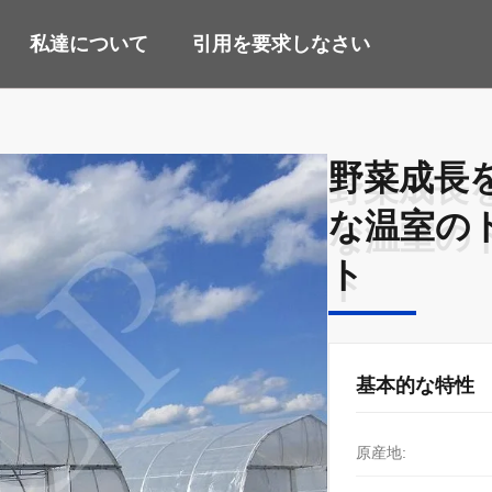
私達について
引用を要求しなさい
野菜成長
野菜成長
な温室の
な温室の
ト
ト
基本的な特性
原産地: