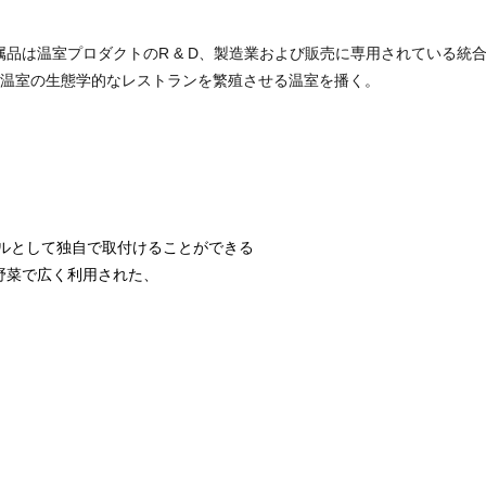
付属品は温室プロダクトのR & D、製造業および販売に専用されている統合
温室の生態学的なレストランを繁殖させる温室を播く。
ュアルとして独自で取付けることができる
の野菜で広く利用された、