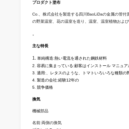
プロダクト塗布
Co.、株式会社を製造する四川BaoLiDaの金属の管
の野菜温室、花の温室を造り、温室、温室植物および
。
主な特長
1.
単純構造:熱い電流を通された鋼鉄材料
2. 容易に集まっている:顧客はインストール マニ
3. 適用:、レタスのような、トマトいろいろな種類
4. 製造の会社:経験12年の
5. 競争価格
換気
機械部品
名前:両側の換気