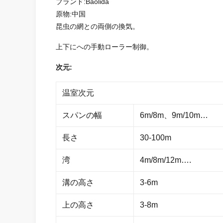
ブランド:Baolida
原物:中国
昆虫の網との両側の換気。
上下にへの手動ローラー制御。
次元:
温室次元
スパンの幅
6m/8m、9m/10m…
長さ
30-100m
湾
4m/8m/12m….
溝の高さ
3-6m
上の高さ
3-8m