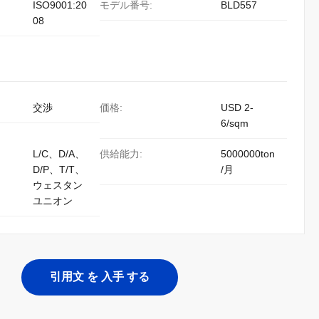
ISO9001:20
モデル番号:
BLD557
08
交渉
価格:
USD 2-
6/sqm
L/C、D/A、
供給能力:
5000000ton
D/P、T/T、
/月
ウェスタン
ユニオン
引用文 を 入手 する