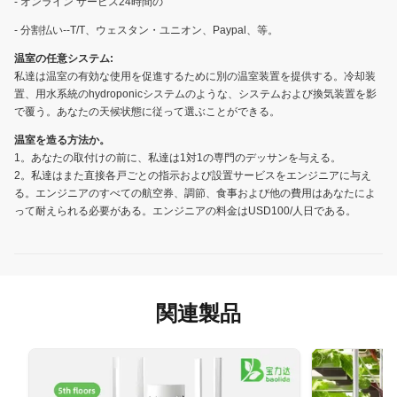
- オンライン サービス24時間の
- 分割払い--T/T、ウェスタン・ユニオン、Paypal、等。
温室の任意システム:
私達は温室の有効な使用を促進するために別の温室装置を提供する。冷却装
置、用水系統のhydroponicシステムのような、システムおよび換気装置を影
で覆う。あなたの天候状態に従って選ぶことができる。
温室を造る方法か。
1。あなたの取付けの前に、私達は1対1の専門のデッサンを与える。
2。私達はまた直接各戸ごとの指示および設置サービスをエンジニアに与え
る。エンジニアのすべての航空券、調節、食事および他の費用はあなたによ
って耐えられる必要がある。エンジニアの料金はUSD100/人日である。
関連製品