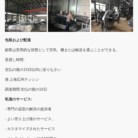
包装および配達
顧客は実用的な状態として空気、柵または輸送を選ぶことができる。
受渡し時間:
支払の後の15日以内に送りなさい
港:上海広州テンシン
調達期間:支払の後の10日
私達のサービス:
-
専門の温室の解決の提供者
- よい売り上げ後のサービス。
- カスタマイズされたサービス