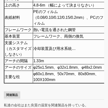
上の高さ
4.8-6m （幅によって決まりなさい）
PEのフィルム
表紙材料
（0.08/0.10/0.12/0.15/0.2mm）、PCのフ
ィルム
フレームワーク
熱い電流を通された鋼管
基本装置
フレームワーク、両側の換気
支援システム
（カスタマイズ
冷却装置及び用水系統…
しなさい）
アーチの間隔
1.33m
アーチのサイズ
φ
25x1.5mm、
φ32x1.8mm
、
φ48x2.0mm
φ60x1.8mm、50x70mm、80x80mm、
主要な柱
100X100mm
関連製品
私達の会社はまた良質の温室を関連製品を持っている。