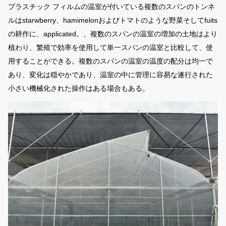
プラスチック フィルムの温室が付いている複数のスパンのトンネ
ルはstarwberry、hamimelonおよびトマトのような野菜そしてfuits
の耕作に、applicated。、複数のスパンの温室の
増加の土地は
より
植わり、
繁殖で効率を使用して単一
スパンの温室と比較して
、使
用することができる。
複数のスパンの温室の温度の配分は均一で
あり、変化は穏やかであり、
温室の中に
管理に容易な遂行された
小さい機械化された操作はある場合もある。