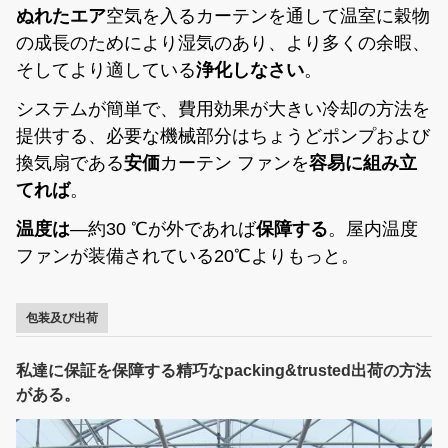
ぬれたエア
空気を入るカーテンを通して温室に穀物
の
成長のためにより湿気のあり、より多くの余暇、
そしてより適している
浄化しなさい
。
システムが簡単で、費用効果が大きい冷却の方法を
提供する、必要な機械部分はちょうどポンプおよび
換気扇である
安価
カーテン ファンを
容易に組み立
てれば
。
温度は
—
約30 ℃が外であれば
保障する
。屋内温度
ファンが装備されている20℃よりもっと。
包装及び出荷
私達に保証を保障する精巧なpacking&trusted出荷の方法
がある。