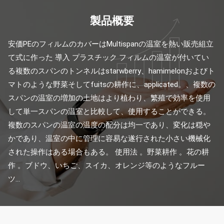
製品概要
安価PEのフィルムのカバーはMultispanの温室を熱い販売組立
て式に作った 導入 プラスチック フィルムの温室が付いてい
る複数のスパンのトンネルはstarwberry、hamimelonおよびト
マトのような野菜そしてfuitsの耕作に、applicated。、複数の
スパンの温室の増加の土地はより植わり、繁殖で効率を使用
して単一スパンの温室と比較して、使用することができる。
複数のスパンの温室の温度の配分は均一であり、変化は穏や
かであり、温室の中に管理に容易な遂行された小さい機械化
された操作はある場合もある。 使用法 。野菜耕作 。花の耕
作 。ブドウ、いちご、スイカ、オレンジ等のようなフルー
ツ...