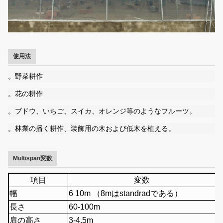
使用法
。野菜耕作
。花の耕作
。ブドウ、いちご、スイカ、オレンジ等のようなフルーツ。
。林業の播く耕作、装飾用の木および低木を植える。
Multispan変数
項目
変数
幅
6 10m （8mはstandradである）
長さ
60-100m
肩の高さ
3-4.5m