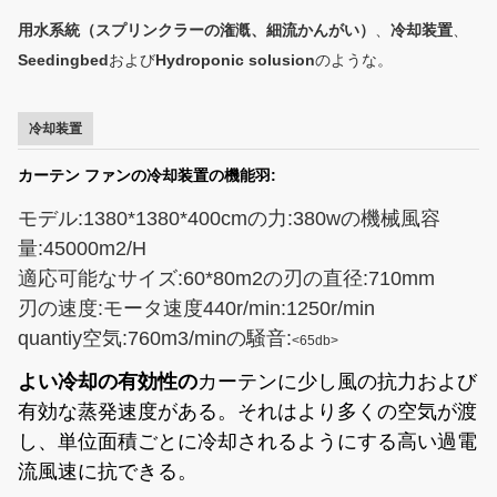
用水系統（スプリンクラーの潅漑、細流かんがい）
、
冷却装置
、
Seedingbed
および
Hydroponic solusion
のような。
冷却装置
カーテン ファンの冷却装置の機能羽:
モデル:1380*1380*400cmの力:380wの機械風容
量:45000m2/H
適応可能なサイズ:60*80m2の刃の直径:710mm
刃の速度:モータ速度440r/min:1250r/min
quantiy空気:760m3/minの騒音:
<65db>
よい冷却の有効性の
カーテンに少し風の抗力および
有効な蒸発速度がある。それはより多くの空気が渡
し
、単位面積ごとに冷却されるようにする高い過電
流風速に抗できる。