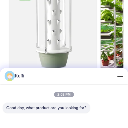
Keffi
垂直農業 LED 成長ライト 水産塔 30L 5層
30L 7層
水産栽培
ポンプ 水栽
製品説明 水栽培の利点:1フルスペクトルLED成
製品説明 植
2:03 PM
長ライト高効率のフルスペクトルLED栽培灯具
選択可能な層7
を備えた この水栽培塔は伝統的な土壌植え方と
ック水ポンプの電
Good day, what product are you looking for?
比較して30%~50%の成長率を保証する.2空間節
穴色ホワイト
約の垂直成長設計 垂直水栽培システムでは 最小
スタマイズす
引用文 を 入手 する
の床面積で植え付け能力を最大化し,アパート,バ
ご連絡ください
ルコニー,教室,室内庭園の設置に最適です.3より
包&配送 会社